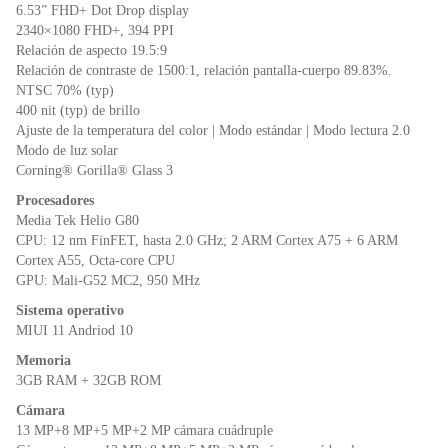
o
p
dl
6.53” FHD+ Dot Drop display
k
y
2340×1080 FHD+, 394 PPI
Relación de aspecto 19.5:9
Relación de contraste de 1500:1, relación pantalla-cuerpo 89.83%.
NTSC 70% (typ)
400 nit (typ) de brillo
Ajuste de la temperatura del color | Modo estándar | Modo lectura 2.0
Modo de luz solar
Corning® Gorilla® Glass 3
Procesadores
Media Tek Helio G80
CPU: 12 nm FinFET, hasta 2.0 GHz; 2 ARM Cortex A75 + 6 ARM
Cortex A55, Octa-core CPU
GPU: Mali-G52 MC2, 950 MHz
Sistema operativo
MIUI 11 Andriod 10
Memoria
3GB RAM + 32GB ROM
Cámara
13 MP+8 MP+5 MP+2 MP cámara cuádruple