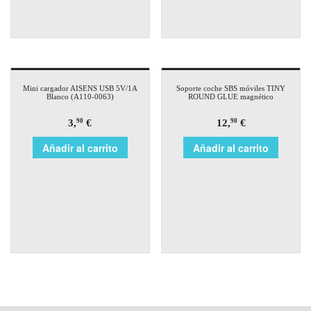
Mini cargador AISENS USB 5V/1A
Soporte coche SBS móviles TINY
Blanco (A110-0063)
ROUND GLUE magnético
3,
€
12,
€
90
90
Añadir al carrito
Añadir al carrito