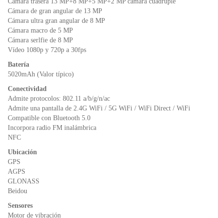
Cámara trasera 13 MP+8 MP+5 MP+2 MP cámara cuádruple
Cámara de gran angular de 13 MP
Cámara ultra gran angular de 8 MP
Cámara macro de 5 MP
Cámara serlfie de 8 MP
Vídeo 1080p y 720p a 30fps
Batería
5020mAh (Valor típico)
Conectividad
Admite protocolos: 802.11 a/b/g/n/ac
Admite una pantalla de 2.4G WiFi / 5G WiFi / WiFi Direct / WiFi
Compatible con Bluetooth 5.0
Incorpora radio FM inalámbrica
NFC
Ubicación
GPS
AGPS
GLONASS
Beidou
Sensores
Motor de vibración