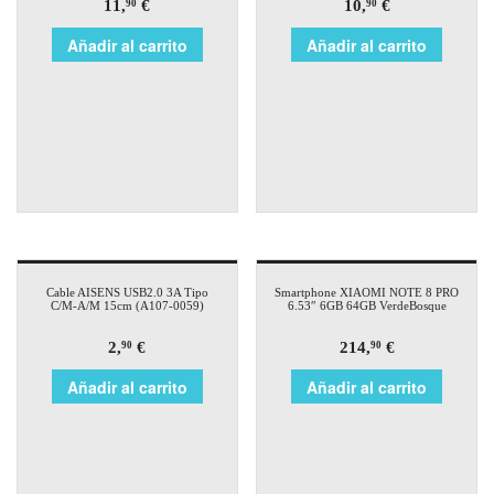
11,
€
10,
€
90
90
Añadir al carrito
Añadir al carrito
Cable AISENS USB2.0 3A Tipo
Smartphone XIAOMI NOTE 8 PRO
C/M-A/M 15cm (A107-0059)
6.53″ 6GB 64GB VerdeBosque
2,
€
214,
€
90
90
Añadir al carrito
Añadir al carrito