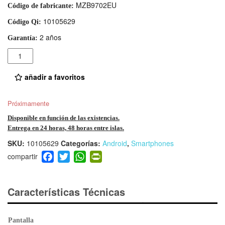
MZB9702EU
Código de fabricante:
10105629
Código Qi:
2 años
Garantía:
Cantidad
añadir a favoritos
Próximamente
Disponible en función de las existencias.
Entrega en 24 horas, 48 horas entre islas.
SKU:
10105629
Categorías:
Android
,
Smartphones
F
T
W
Pr
a
wi
h
in
c
tt
at
tF
e
er
s
ri
Características Técnicas
b
A
e
o
p
n
Pantalla