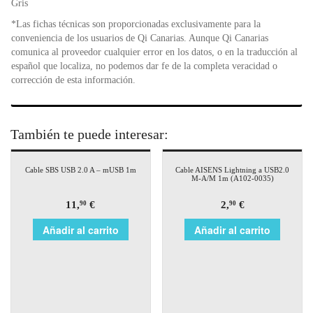
Gris
*Las fichas técnicas son proporcionadas exclusivamente para la
conveniencia de los usuarios de Qi Canarias. Aunque Qi Canarias
comunica al proveedor cualquier error en los datos, o en la traducción al
español que localiza, no podemos dar fe de la completa veracidad o
corrección de esta información.
También te puede interesar:
Cable SBS USB 2.0 A – mUSB 1m
Cable AISENS Lightning a USB2.0
M-A/M 1m (A102-0035)
11,
€
2,
€
90
90
Añadir al carrito
Añadir al carrito