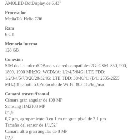
o
p
dl
AMOLED DotDisplay de 6,43″
k
y
Procesador
MediaTek Helio G96
Ram
6 GB
Memoria interna
128 GB
Conexión
SIM dual + microSDBandas de red compatibles:2G: GSM: 850, 900,
1800, 1900 MHz3G: WCDMA: 1/2/4/5/84G: LTE FDD:
1/2/3/4/5/7/8/20/28/324G: LTE TDD: 38/40/41 (B41 2535-2655
MHz)Bluetooth 5.0Protocolo de Wi-Fi: 802.11a/b/g/n/ac
Camará trasera/frontal
Cámara gran angular de 108 MP
Samsung HM2108 MP
f/1,9
0,7 μm, agrupamiento 9 en 1 en un gran píxel de 2,1 μm
Tamaño del sensor de 1/1,52”
Cámara ultra gran angular de 8 MP
f/2,2