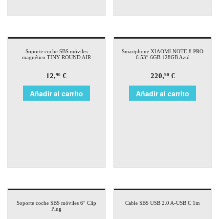
Soporte coche SBS móviles
Smartphone XIAOMI NOTE 8 PRO
magnético TINY ROUND AIR
6.53″ 6GB 128GB Azul
12,
€
220,
€
90
90
Añadir al carrito
Añadir al carrito
Soporte coche SBS móviles 6″ Clip
Cable SBS USB 2.0 A-USB C 1m
Plug