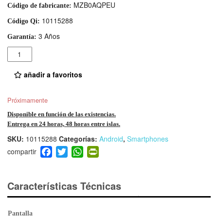
MZB0AQPEU
Código de fabricante:
10115288
Código Qi:
3 Años
Garantía:
Cantidad
añadir a favoritos
Próximamente
Disponible en función de las existencias.
Entrega en 24 horas, 48 horas entre islas.
SKU:
10115288
Categorías:
Android
,
Smartphones
F
T
W
Pr
a
wi
h
in
c
tt
at
tF
e
er
s
ri
Características Técnicas
b
A
e
o
p
n
Pantalla