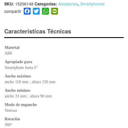
SKU:
15206148
Categorías:
Accesorios
,
Smartphones
F
T
W
Pr
a
wi
h
in
c
tt
at
tF
e
er
s
ri
Características Técnicas
b
A
e
o
p
n
Material
o
p
dl
ABS
k
y
Apropiado para
Smartphone hasta 6”
Ancho máximo
ancho 118 mm ; altura 150 mm
Ancho mínimo
ancho 33 mm ; altura 90 mm
Modo de enganche
Ventosa
Rotación
360º