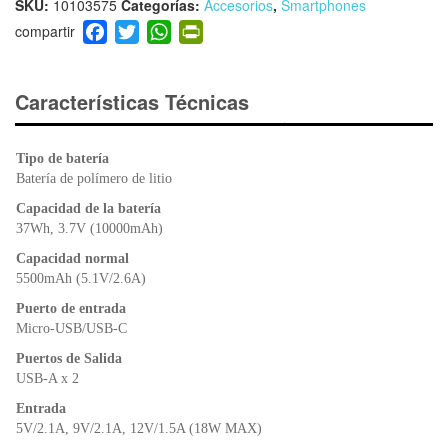
SKU:
10103575
Categorías:
Accesorios
,
Smartphones
F
T
W
Pr
a
wi
h
in
c
tt
at
tF
e
er
s
ri
Características Técnicas
b
A
e
o
p
n
Tipo de batería
o
p
dl
Batería de polímero de litio
k
y
Capacidad de la batería
37Wh, 3.7V (10000mAh)
Capacidad normal
5500mAh (5.1V/2.6A)
Puerto de entrada
Micro-USB/USB-C
Puertos de Salida
USB-A x 2
Entrada
5V/2.1A, 9V/2.1A, 12V/1.5A (18W MAX)