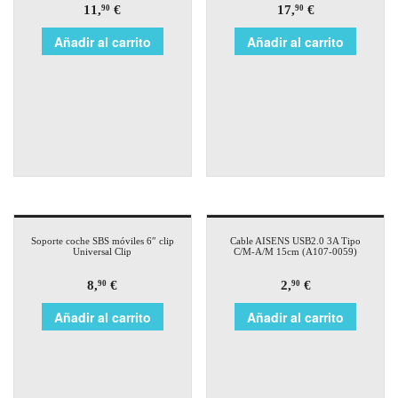
11,
€
17,
€
90
90
Añadir al carrito
Añadir al carrito
Soporte coche SBS móviles 6″ clip
Cable AISENS USB2.0 3A Tipo
Universal Clip
C/M-A/M 15cm (A107-0059)
8,
€
2,
€
90
90
Añadir al carrito
Añadir al carrito