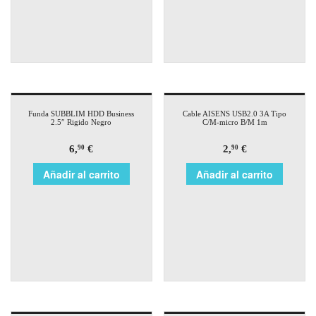
Funda SUBBLIM HDD Business
Cable AISENS USB2.0 3A Tipo
2.5″ Rigido Negro
C/M-micro B/M 1m
6,
€
2,
€
90
90
Añadir al carrito
Añadir al carrito