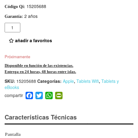
15205688
Código Qi:
2 años
Garantía:
Cantidad
añadir a favoritos
Próximamente
Disponible en función de las existencias.
Entrega en 24 horas, 48 horas entre islas.
SKU:
15205688
Categorías:
Apple
,
Tablets Wifi
,
Tablets y
eBooks
F
T
W
Pr
a
wi
h
in
c
tt
at
tF
e
er
s
ri
Características Técnicas
b
A
e
o
p
n
Pantalla