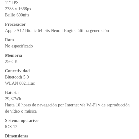
o
p
dl
11″ IPS
k
y
2388 x 1668px
Brillo 600nits
Procesador
Apple A12 Bionic 64 bits Neural Engine última generación
Ram
No especificado
Memoria
256GB
Conectividad
Bluetooth 5.0
WLAN 802.11ac
Batería
29,37Wh
Hasta 10 horas de navegación por Internet vía Wi‑Fi y de reproducción
de vídeo o música
Sistema opetarivo
iOS 12
Dimensiones