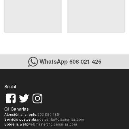
WhatsApp 608 021 425
Social
QI Canarias
Atención al cliente:
902 880 188
Servicio postventa:
postventa@qicanarias.com
Sobre la web:
webmaster@qicanarias.com