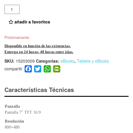
Cantidad
añadir a favoritos
Próximamente
Disponible en función de las existencias.
Entrega en 24 horas, 48 horas entre islas.
SKU:
15203009
Categorías:
eBooks
,
Tablets y eBooks
F
T
W
Pr
a
wi
h
in
c
tt
at
tF
e
er
s
ri
Características Técnicas
b
A
e
o
p
n
Pantalla
o
p
dl
Pantalla 7″ TFT 16:9
k
y
Resolución
800×480