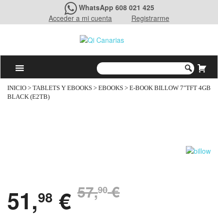
WhatsApp 608 021 425
Acceder a mi cuenta
Registrarme
INICIO
>
TABLETS Y EBOOKS
>
EBOOKS
> E-BOOK BILLOW 7″TFT 4GB
BLACK (E2TB)
57,
€
90
51,
€
98