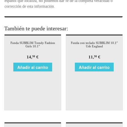
español que localiza, no podemos dar fe de la completa veracidad o
corrección de esta información.
También te puede interesar:
Funda SUBBLIM Trendy Fashion
Funda con teclado SUBBLIM 10.1″
Girls 10.1″
Usb England
14,
€
11,
€
90
90
Añadir al carrito
Añadir al carrito