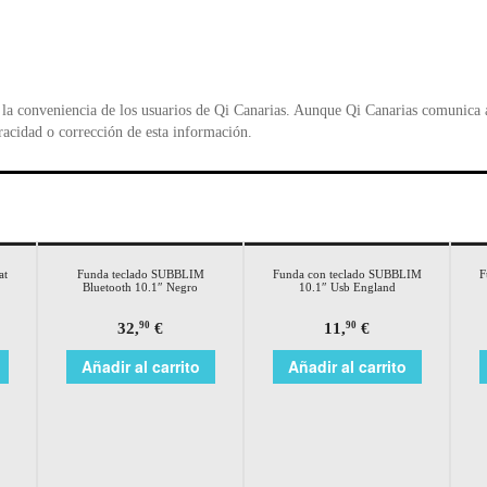
la conveniencia de los usuarios de Qi Canarias. Aunque Qi Canarias comunica al
racidad o corrección de esta información.
at
Funda teclado SUBBLIM
Funda con teclado SUBBLIM
F
Bluetooth 10.1″ Negro
10.1″ Usb England
32,
€
11,
€
90
90
Añadir al carrito
Añadir al carrito