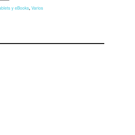
ablets y eBooks
,
Varios
r
n
F
l