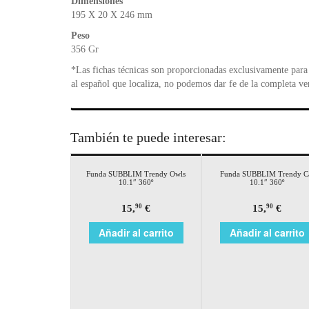
Dimensiones
195 X 20 X 246 mm
Peso
356 Gr
*Las fichas técnicas son proporcionadas exclusivamente para 
al español que localiza, no podemos dar fe de la completa ve
También te puede interesar:
Funda SUBBLIM Trendy Owls
Funda SUBBLIM Trendy C
10.1″ 360º
10.1″ 360º
15,
€
15,
€
90
90
Añadir al carrito
Añadir al carrito