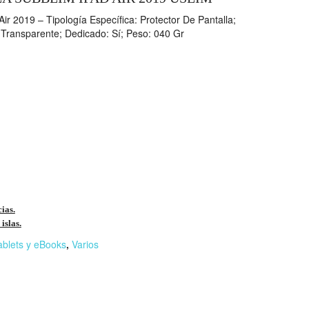
ir 2019 – Tipología Específica: Protector De Pantalla;
o: Transparente; Dedicado: Sí; Peso: 040 Gr
cias.
islas.
ablets y eBooks
,
Varios
r
n
F