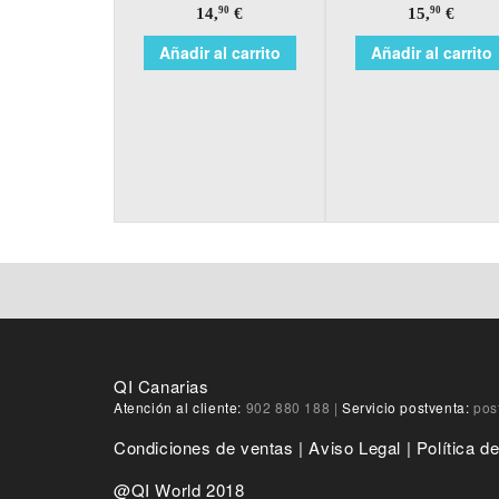
14,
€
15,
€
90
90
Añadir al carrito
Añadir al carrito
QI Canarias
Atención al cliente:
902 880 188
|
Servicio postventa:
pos
Condiciones de ventas
|
Aviso Legal
|
Política d
@QI World 2018