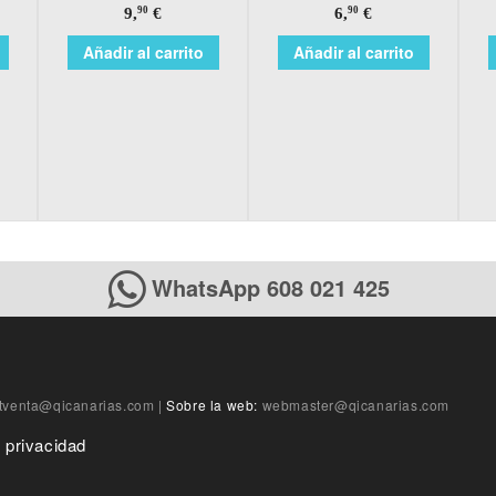
9,
€
6,
€
90
90
Añadir al carrito
Añadir al carrito
WhatsApp 608 021 425
tventa@qicanarias.com
|
Sobre la web:
webmaster@qicanarias.com
e privacidad