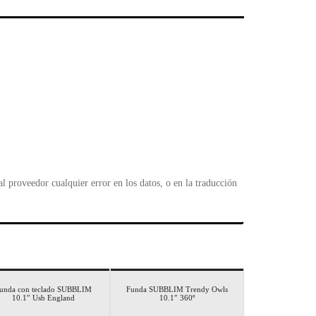
l
 proveedor cualquier error en los datos, o en la traducción
unda con teclado SUBBLIM
Funda SUBBLIM Trendy Owls
10.1″ Usb England
10.1″ 360º