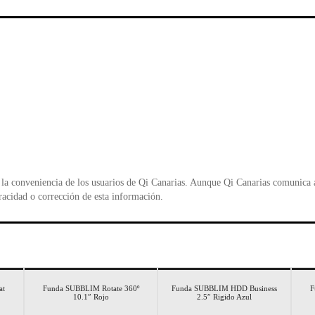
e
er
s
ri
b
A
e
o
p
n
o
p
d
k
y
la conveniencia de los usuarios de Qi Canarias. Aunque Qi Canarias comunica al
racidad o corrección de esta información.
at
Funda SUBBLIM Rotate 360º
Funda SUBBLIM HDD Business
F
10.1″ Rojo
2.5″ Rigido Azul