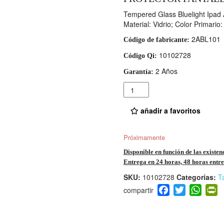
Tempered Glass Bluelight Ipad A
Material: Vidrio; Color Primari
2ABL101
Código de fabricante:
10102728
Código Qi:
2 Años
Garantía:
Cantidad
añadir a favoritos
Próximamente
Disponible en función de las existen
Entrega en 24 horas, 48 horas entre 
SKU:
10102728
Categorías:
T
F
T
W
P
a
wi
h
i
c
tt
at
t