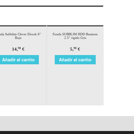
nda Subblim Clever Ebook 6″
Funda SUBBLIM HDD Business
Rojo
2.5″ rigido Gris
14,
€
5,
€
90
90
Añadir al carrito
Añadir al carrito