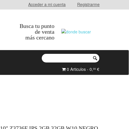
Acceder a mi cuenta
Registrarme
Busca tu punto
de venta
más cercano
0 Articulos - 0,
€
00
10″ Z3736F IPS 2GB 32GB W10 NEGRO