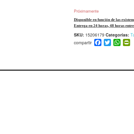
Próximamente
Disponible en función de las existen
Entrega en 24 horas, 48 horas entre 
SKU:
15206179
Categorías:
Ta
F
T
W
P
a
wi
h
i
c
tt
at
t
e
er
s
ri
b
A
e
o
p
n
o
p
d
k
y