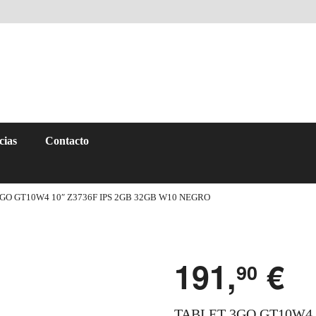
cias
Contacto
GO GT10W4 10″ Z3736F IPS 2GB 32GB W10 NEGRO
191,
€
90
TABLET 3GO GT10W4 