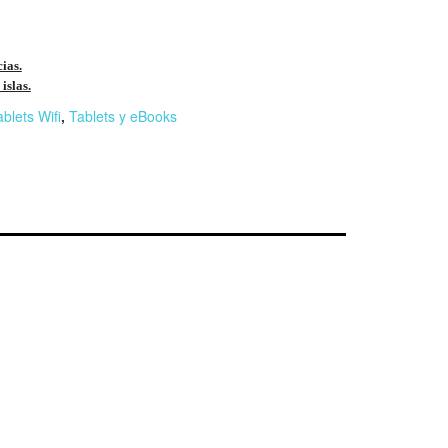
cias.
islas.
blets Wifi
,
Tablets y eBooks
r
n
F
l