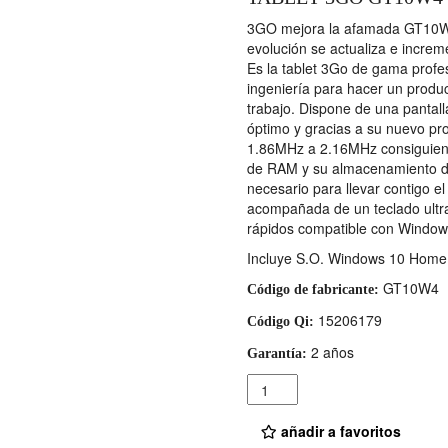
3GO mejora la afamada GT10W3 
evolución se actualiza e increm
Es la tablet 3Go de gama profes
ingeniería para hacer un produ
trabajo. Dispone de una pantall
óptimo y gracias a su nuevo pr
1.86MHz a 2.16MHz consiguiend
de RAM y su almacenamiento de
necesario para llevar contigo e
acompañada de un teclado ultra
rápidos compatible con Window
Incluye S.O. Windows 10 Home
GT10W4
Código de fabricante:
15206179
Código Qi:
2 años
Garantía:
Cantidad
añadir a favoritos