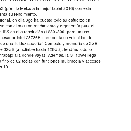
(premio Melco a la mejor tablet 2016) con esta
enta su rendimiento.
ional, en ella 3go ha puesto todo su esfuerzo en
cto con el máximo rendimiento y ergonomía para el
a IPS de alta resolución (1280×800) para un uso
ocesador Intel Z3736F incrementa su velocidad de
o una fluidez superior. Con esto y memoria de 2GB
 32GB (ampliable hasta 128GB), tendrás todo lo
l trabajo allá donde vayas. Además, la GT10W4 llega
 fino de 82 teclas con funciones multimedia y accesos
s 10.
.