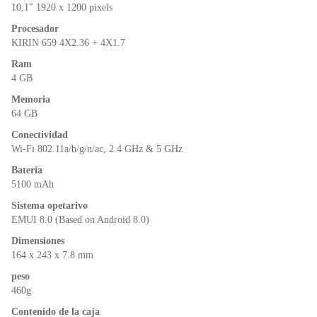
o
p
dl
10,1″ 1920 x 1200 pixels
k
y
Procesador
KIRIN 659 4X2.36 + 4X1.7
Ram
4 GB
Memoria
64 GB
Conectividad
Wi-Fi 802.11a/b/g/n/ac, 2.4 GHz & 5 GHz
Batería
5100 mAh
Sistema opetarivo
EMUI 8.0 (Based on Android 8.0)
Dimensiones
164 x 243 x 7.8 mm
peso
460g
Contenido de la caja