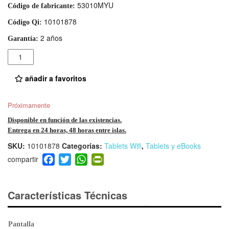
53010MYU
Código de fabricante:
10101878
Código Qi:
2 años
Garantía:
Cantidad
añadir a favoritos
Próximamente
Disponible en función de las existencias.
Entrega en 24 horas, 48 horas entre islas.
SKU:
10101878
Categorías:
Tablets Wifi
,
Tablets y eBooks
F
T
W
Pr
a
wi
h
in
c
tt
at
tF
e
er
s
ri
Características Técnicas
b
A
e
o
p
n
Pantalla