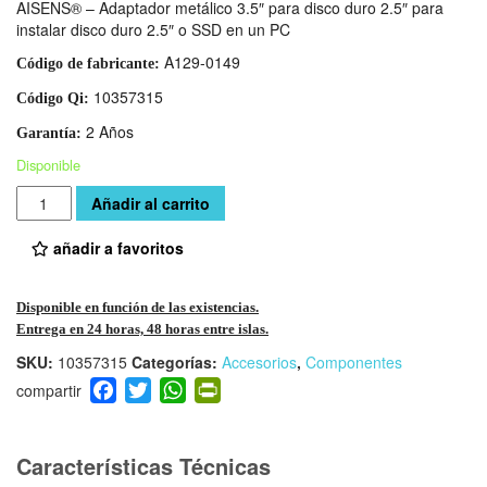
AISENS® – Adaptador metálico 3.5″ para disco duro 2.5″ para
instalar disco duro 2.5″ o SSD en un PC
A129-0149
Código de fabricante:
10357315
Código Qi:
2 Años
Garantía:
Disponible
Cantidad
Añadir al carrito
añadir a favoritos
Disponible en función de las existencias.
Entrega en 24 horas, 48 horas entre islas.
SKU:
10357315
Categorías:
Accesorios
,
Componentes
F
T
W
Pr
a
wi
h
in
c
tt
at
tF
e
er
s
ri
Características Técnicas