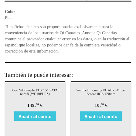
b
A
e
o
p
n
Color
o
p
dl
Plata
k
y
*Las fichas técnicas son proporcionadas exclusivamente para la
conveniencia de los usuarios de Qi Canarias. Aunque Qi Canarias
comunica al proveedor cualquier error en los datos, o en la traducción al
español que localiza, no podemos dar fe de la completa veracidad o
corrección de esta información.
También te puede interesar:
Disco WD Purple 1TB 3.5″ SATA3
Ventilador gaming PC ABYSM Fan
64MB (WD10PURZ)
Breeze RGB 120mm
149,
€
10,
€
90
90
Añadir al carrito
Añadir al carrito