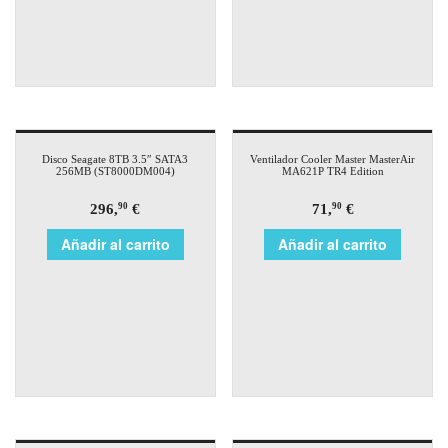
Disco Seagate 8TB 3.5″ SATA3
Ventilador Cooler Master MasterAir
256MB (ST8000DM004)
MA621P TR4 Edition
296,
€
71,
€
90
90
Añadir al carrito
Añadir al carrito