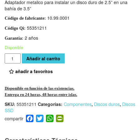
Adaptador metalico para instalar un disco duro de 2.5” en una
bahía de 3.5”
10.99.0001
Código de fabricante:
55351211
Código Qi:
2 años
Garantía:
Disponible
Cantidad
Añadir al carrito
añadir a favoritos
Disponible en función de las existencias.
Entrega en 24 horas, 48 horas entre islas.
SKU:
55351211
Categorías:
Componentes
,
Discos duros
,
Discos
SSD
F
T
W
Pr
a
wi
h
in
c
tt
at
tF