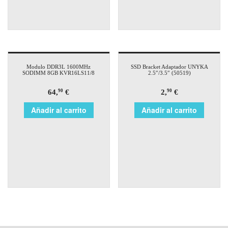
Modulo DDR3L 1600MHz
SSD Bracket Adaptador UNYKA
SODIMM 8GB KVR16LS11/8
2.5″/3.5″ (50519)
64,
€
2,
€
90
90
Añadir al carrito
Añadir al carrito