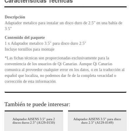
e
er
s
ri
Características Técnicas
b
A
e
o
p
n
Descripción
o
p
dl
Adaptador metalico para instalar un disco duro de 2.5” en una bahía de
k
y
3.5”
Contenido del paquete
1 x Adaptador metalico 3.5″ para disco duro 2.5″
Incluye tornillos para montaje
*Las fichas técnicas son proporcionadas exclusivamente para la
conveniencia de los usuarios de Qi Canarias. Aunque Qi Canarias
comunica al proveedor cualquier error en los datos, o en la traducción al
español que localiza, no podemos dar fe de la completa veracidad o
corrección de esta información.
También te puede interesar:
Adaptador AISENS 3.5″ para 2
Adaptador AISENS 3.5″ para disco
discos duros 2.5″ (A129-0150)
duro 2.5″ (A129-0149)