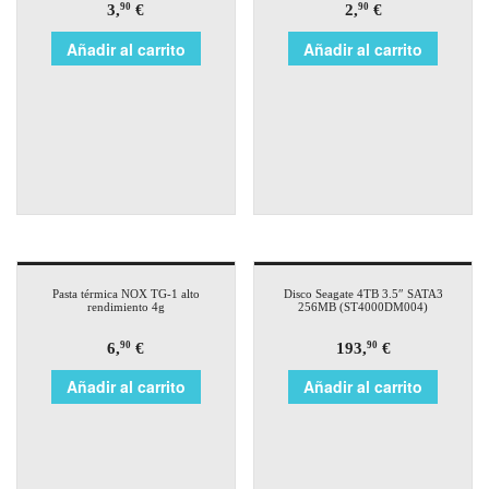
3,
€
2,
€
90
90
Añadir al carrito
Añadir al carrito
Pasta térmica NOX TG-1 alto
Disco Seagate 4TB 3.5″ SATA3
rendimiento 4g
256MB (ST4000DM004)
6,
€
193,
€
90
90
Añadir al carrito
Añadir al carrito