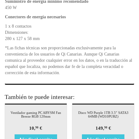
Suministro de energía mínimo recomendado
450 W
Conectores de energía necesarios
1 x 8 contactos
Dimensiones:
280 x 127 x 58 mm
*Las fichas técnicas son proporcionadas exclusivamente para la
conveniencia de los usuarios de Qi Canarias. Aunque Qi Canarias
comunica al proveedor cualquier error en los datos, o en la traducción al
español que localiza, no podemos dar fe de la completa veracidad o
corrección de esta información.
También te puede interesar:
Ventilador gaming PC ABYSM Fan
Disco WD Purple 1TB 3.5″ SATA3
Breeze RGB 120mm
64MB (WD10PURZ)
10,
€
149,
€
90
90