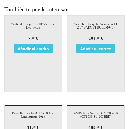
También te puede interesar:
Ventilador Caja Nox HFAN 12cm
Disco Duro Seagate Barracuda 1TB
Led Verde
2.5″ SATA(ST1000LM048)
7,
€
104,
€
90
90
Añadir al carrito
Añadir al carrito
Pasta Termica NOX TG-10 Alto
ASUS PCIe Nvidia GT1030 2GB
Rendimiento 10gr.
(GT1030-SL-2G-BRK)
11,
€
109,
€
90
90