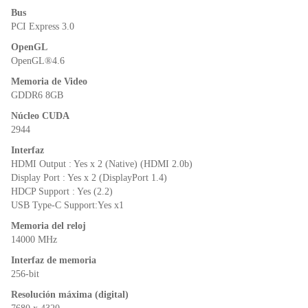
k
y
Bus
PCI Express 3.0
OpenGL
OpenGL®4.6
Memoria de Video
GDDR6 8GB
Núcleo CUDA
2944
Interfaz
HDMI Output : Yes x 2 (Native) (HDMI 2.0b)
Display Port : Yes x 2 (DisplayPort 1.4)
HDCP Support : Yes (2.2)
USB Type-C Support:Yes x1
Memoria del reloj
14000 MHz
Interfaz de memoria
256-bit
Resolución máxima (digital)