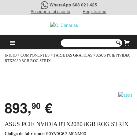
WhatsApp 608 021 425
Acceder a mi cuenta
Registrarme
INICIO
>
COMPONENTES
>
TARJETAS GRÁFICAS
> ASUS PCIE NVIDIA
RTX2080 8GB ROG STRIX
893,
€
90
ASUS PCIE NVIDIA RTX2080 8GB ROG STRIX
90YV0C62-M0NM00
Código de fabricante: