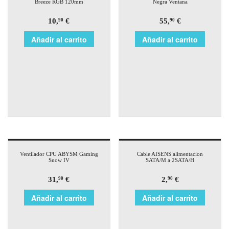
Breeze RGB 120mm
Negra Ventana
10,
€
55,
€
90
90
Añadir al carrito
Añadir al carrito
Ventilador CPU ABYSM Gaming
Cable AISENS alimentacion
Snow IV
SATA/M a 2SATA/H
31,
€
2,
€
90
90
Añadir al carrito
Añadir al carrito