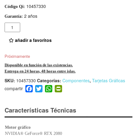
10457330
Código Qi:
2 años
Garantía:
Cantidad
añadir a favoritos
Próximamente
Disponible en función de las existencias.
Entrega en 24 horas, 48 horas entre islas.
SKU:
10457330
Categorías:
Componentes
,
Tarjetas Gráficas
F
T
W
Pr
a
wi
h
in
c
tt
at
tF
e
er
s
ri
Características Técnicas
b
A
e
o
p
n
Motor gráfico
o
p
dl
NVIDIA® GeForce® RTX 2080