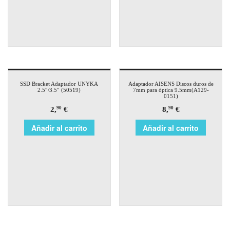
SSD Bracket Adaptador UNYKA
Adaptador AISENS Discos duros de
2.5″/3.5″ (50519)
7mm para óptica 9.5mm(A129-
0151)
2,
€
8,
€
90
90
Añadir al carrito
Añadir al carrito