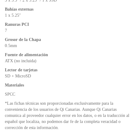
3 x 3.5″ / 2 x 5.25″ / 1 x SSD
Bahías externas
1 x 5.25″
Ranuras PCI
7
Grosor de la Chapa
0.5mm
Fuente de alimentación
ATX (no incluida)
Lector de tarjetas
SD + MicroSD
Materiales
SPCC
*Las fichas técnicas son proporcionadas exclusivamente para la
conveniencia de los usuarios de Qi Canarias. Aunque Qi Canarias
comunica al proveedor cualquier error en los datos, o en la traducción al
español que localiza, no podemos dar fe de la completa veracidad o
corrección de esta información.