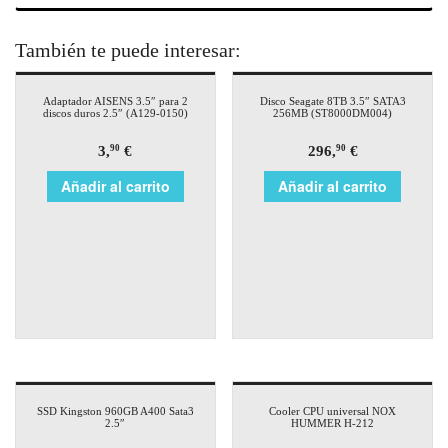
También te puede interesar:
Adaptador AISENS 3.5″ para 2
Disco Seagate 8TB 3.5″ SATA3
discos duros 2.5″ (A129-0150)
256MB (ST8000DM004)
3,
€
296,
€
90
90
Añadir al carrito
Añadir al carrito
SSD Kingston 960GB A400 Sata3
Cooler CPU universal NOX
2.5″
HUMMER H-212