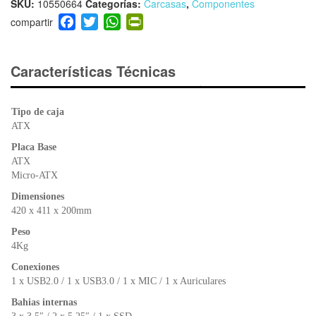
SKU:
10550664
Categorías:
Carcasas
,
Componentes
F
T
W
Pr
a
wi
h
in
c
tt
at
tF
e
er
s
ri
Características Técnicas
b
A
e
o
p
n
Tipo de caja
o
p
dl
ATX
k
y
Placa Base
ATX
Micro-ATX
Dimensiones
420 x 411 x 200mm
Peso
4Kg
Conexiones
1 x USB2.0 / 1 x USB3.0 / 1 x MIC / 1 x Auriculares
Bahias internas