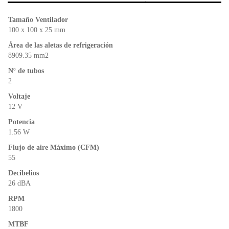
b
A
e
o
p
n
Tamaño Ventilador
o
p
dl
100 x 100 x 25 mm
k
y
Área de las aletas de refrigeración
8909.35 mm2
Nº de tubos
2
Voltaje
12 V
Potencia
1.56 W
Flujo de aire Máximo (CFM)
55
Decibelios
26 dBA
RPM
1800
MTBF