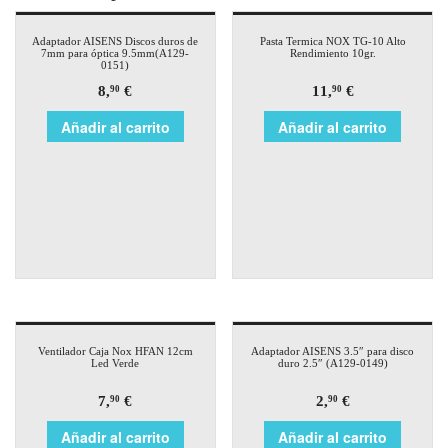
Adaptador AISENS Discos duros de
Pasta Termica NOX TG-10 Alto
7mm para óptica 9.5mm(A129-
Rendimiento 10gr.
0151)
8,
€
11,
€
90
90
Añadir al carrito
Añadir al carrito
Ventilador Caja Nox HFAN 12cm
Adaptador AISENS 3.5″ para disco
Led Verde
duro 2.5″ (A129-0149)
7,
€
2,
€
90
90
Añadir al carrito
Añadir al carrito