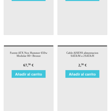
Fuente ATX Nox Hummer 650w
Cable AISENS alimentacion
Modular 80+ Bronze
SATA/M a 2SATA/H
67,
€
2,
€
90
90
Añadir al carrito
Añadir al carrito