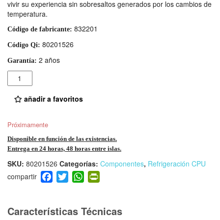
vivir su experiencia sin sobresaltos generados por los cambios de
temperatura.
832201
Código de fabricante:
80201526
Código Qi:
2 años
Garantía:
Cantidad
añadir a favoritos
Próximamente
Disponible en función de las existencias.
Entrega en 24 horas, 48 horas entre islas.
SKU:
80201526
Categorías:
Componentes
,
Refrigeración CPU
F
T
W
Pr
a
wi
h
in
c
tt
at
tF
e
er
s
ri
Características Técnicas