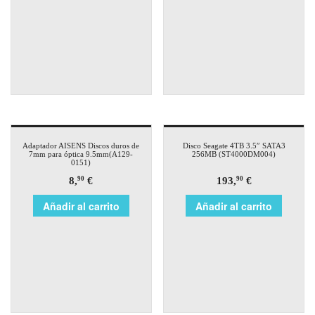
Adaptador AISENS Discos duros de
Disco Seagate 4TB 3.5″ SATA3
7mm para óptica 9.5mm(A129-
256MB (ST4000DM004)
0151)
8,
€
193,
€
90
90
Añadir al carrito
Añadir al carrito