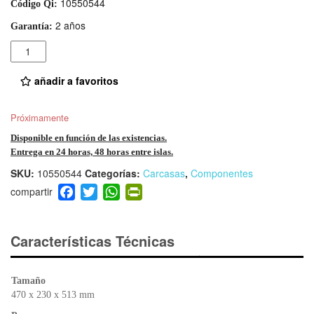
10550544
Código Qi:
2 años
Garantía:
Cantidad
añadir a favoritos
Próximamente
Disponible en función de las existencias.
Entrega en 24 horas, 48 horas entre islas.
SKU:
10550544
Categorías:
Carcasas
,
Componentes
F
T
W
Pr
a
wi
h
in
c
tt
at
tF
e
er
s
ri
Características Técnicas
b
A
e
o
p
n
Tamaño
o
p
dl
470 x 230 x 513 mm
k
y