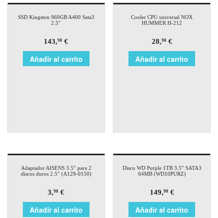
SSD Kingston 960GB A400 Sata3
Cooler CPU universal NOX
2.5″
HUMMER H-212
143,
€
28,
€
90
90
Añadir al carrito
Añadir al carrito
Adaptador AISENS 3.5″ para 2
Disco WD Purple 1TB 3.5″ SATA3
discos duros 2.5″ (A129-0150)
64MB (WD10PURZ)
3,
€
149,
€
90
90
Añadir al carrito
Añadir al carrito