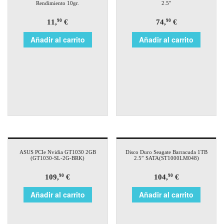
Rendimiento 10gr.
2.5″
11,
€
74,
€
90
90
Añadir al carrito
Añadir al carrito
ASUS PCIe Nvidia GT1030 2GB
Disco Duro Seagate Barracuda 1TB
(GT1030-SL-2G-BRK)
2.5″ SATA(ST1000LM048)
109,
€
104,
€
90
90
Añadir al carrito
Añadir al carrito