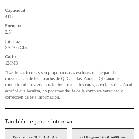
b
A
e
o
p
n
Capacidad
o
p
dl
4TB
k
y
Formato
2.5″
Interfaz
SATA 6 Gb/s
Caché
128MB
*Las fichas técnicas son proporcionadas exclusivamente para la
conveniencia de los usuarios de Qi Canarias. Aunque Qi Canarias
comunica al proveedor cualquier error en los datos, o en la traducción al
español que localiza, no podemos dar fe de la completa veracidad o
corrección de esta información.
También te puede interesar:
Pasta Termica NOX TG-10 Alto
SSD Kingston 240GB A400 Sata3