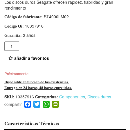
Los discos duros Seagate ofrecen rapidez, fiabilidad y gran
rendimiento
ST4000LM02
Código de fabricante:
10357916
Código Qi:
2 años
Garantía:
Cantidad
añadir a favoritos
Próximamente
Disponible en función de las existencias.
Entrega en 24 horas, 48 horas entre islas.
SKU:
10357916
Categorías:
Componentes
,
Discos duros
F
T
W
Pr
a
wi
h
in
c
tt
at
tF
e
er
s
ri
Características Técnicas