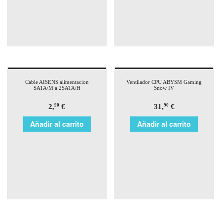
Cable AISENS alimentacion
Ventilador CPU ABYSM Gaming
SATA/M a 2SATA/H
Snow IV
2,
€
31,
€
90
90
Añadir al carrito
Añadir al carrito