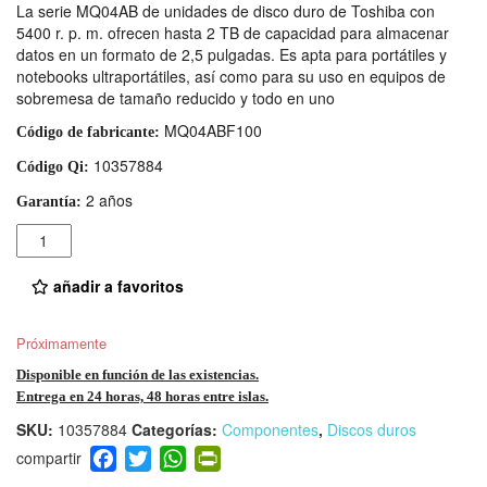
La serie MQ04AB de unidades de disco duro de Toshiba con
5400 r. p. m. ofrecen hasta 2 TB de capacidad para almacenar
datos en un formato de 2,5 pulgadas. Es apta para portátiles y
notebooks ultraportátiles, así como para su uso en equipos de
sobremesa de tamaño reducido y todo en uno
MQ04ABF100
Código de fabricante:
10357884
Código Qi:
2 años
Garantía:
Cantidad
añadir a favoritos
Próximamente
Disponible en función de las existencias.
Entrega en 24 horas, 48 horas entre islas.
SKU:
10357884
Categorías:
Componentes
,
Discos duros
F
T
W
Pr
a
wi
h
in