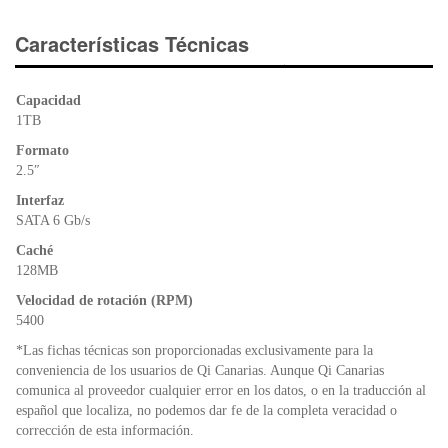
c
tt
at
tF
e
er
s
ri
Características Técnicas
b
A
e
o
p
n
Capacidad
o
p
dl
1TB
k
y
Formato
2.5″
Interfaz
SATA 6 Gb/s
Caché
128MB
Velocidad de rotación (RPM)
5400
*Las fichas técnicas son proporcionadas exclusivamente para la
conveniencia de los usuarios de Qi Canarias. Aunque Qi Canarias
comunica al proveedor cualquier error en los datos, o en la traducción al
español que localiza, no podemos dar fe de la completa veracidad o
corrección de esta información.