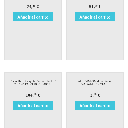
74,
€
51,
€
90
90
Añadir al carrito
Añadir al carrito
Disco Duro Seagate Barracuda 1TB
Cable AISENS alimentacion
2.5″ SATA(ST1000LM048)
SATA/M a 2SATA/H
104,
€
2,
€
90
90
Añadir al carrito
Añadir al carrito