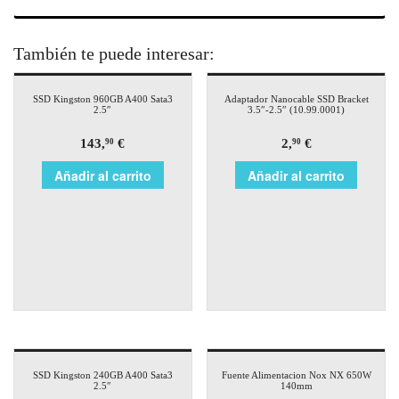
También te puede interesar:
SSD Kingston 960GB A400 Sata3
Adaptador Nanocable SSD Bracket
2.5″
3.5″-2.5″ (10.99.0001)
143,
€
2,
€
90
90
Añadir al carrito
Añadir al carrito
SSD Kingston 240GB A400 Sata3
Fuente Alimentacion Nox NX 650W
2.5″
140mm