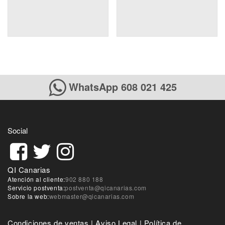
WhatsApp 608 021 425
Social
QI Canarias
Atención al cliente:
902 880 188
Servicio postventa:
postventa@qicanarias.com
Sobre la web:
webmaster@qicanarias.com
Condiciones de ventas
|
Aviso Legal
|
Política de