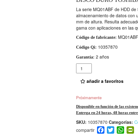
La serie MQ01ABF de HDD de 5
almacenamiento de datos con un
mm de altura. Resulta adecuado
gama con aplicaciones en las q
MQ01ABF
Código de fabricante:
10357870
Código Qi:
2 años
Garantía:
Cantidad
añadir a favoritos
Próximamente
Disponible en función de las existen
Entrega en 24 horas, 48 horas entre 
SKU:
10357870
Categorías:
C
F
T
W
P
a
wi
h
i