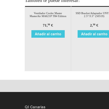
También te puede interesar:
Ventilador Cooler Master
SSD Bracket Adaptador UN
MasterAir MA621P TR4 Edition
2.5″/3.5″ (50519)
71,
€
2,
€
90
90
Añadir al carrito
Añadir al carrito
QI Canarias