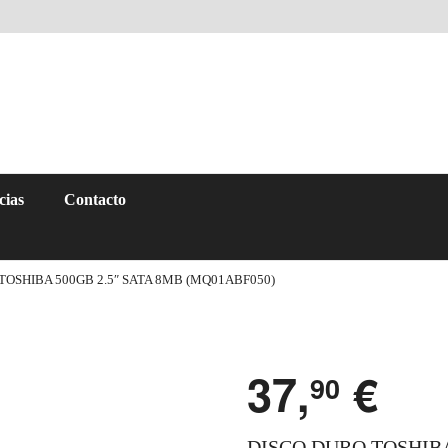
cias
Contacto
TOSHIBA 500GB 2.5″ SATA 8MB (MQ01ABF050)
37,
€
90
DISCO DURO TOSHIBA