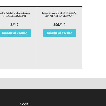
Cable AISENS alimentacion
Disco Seagate 8TB 3.5″ SATA3
SATA/M a 2SATA/H
256MB (ST8000DM004)
2,
€
296,
€
90
90
Añadir al carrito
Añadir al carrito
Social