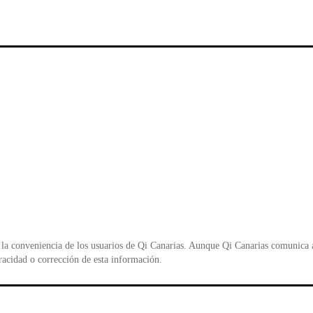
c
tt
at
t
e
er
s
ri
b
A
e
o
p
n
o
p
d
k
y
la conveniencia de los usuarios de Qi Canarias. Aunque Qi Canarias comunica al
racidad o corrección de esta información.