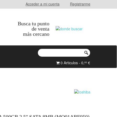
Acceder a mi cuenta
Registrarme
Busca tu punto
de venta
más cercano
0 Articulos - 0,
€
00
 500GB 2.5″ SATA 8MB (MQ01ABF050)