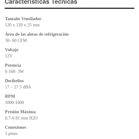
e
er
s
ri
Características Técnicas
b
A
e
o
p
n
Tamaño Ventilador
o
p
dl
120 x 120 x 25 mm
k
y
Área de las aletas de refrigeración
30- 60 CFM
Voltaje
12V
Potencia
0.168- 3W
Decibelios
17 – 27.5 dBA
RPM
1000-1600
Presión Máxima
0,7-0.81 mm H2O
Conexiones
3 pines