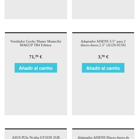
Ventilador Cooler Master MasterAir
Adaptador AISENS 3.5″ para 2
MA621P TR4 Edition
discos duros 2.5″ (A129-0150)
71,
€
3,
€
90
90
Añadir al carrito
Añadir al carrito
ASUS PCIe Nvidia GT1030 2GB
Adaptador AISENS Discos duros de