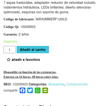
7 aspas traslúcidas, adaptador reductor de velocidad incluido,
rodamientos hidráulicos, LEDs brillantes, diseño silencioso
optimizado, esquinas con soporte de goma.
NXHUMMERF120LG
Código de fabricante:
10209503
Código Qi:
2 años
Garantía:
Disponible
Cantidad
Añadir al carrito
añadir a favoritos
Disponible en función de las existencias.
Entrega en 24 horas, 48 horas entre islas.
SKU:
10209503
Categorías:
Accesorios
,
Componentes
F
T
W
Pr
a
wi
h
in
c
tt
at
tF