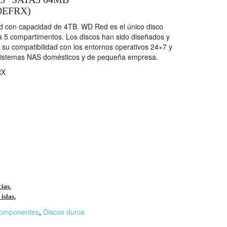
0EFRX)
 con capacidad de 4TB. WD Red es el único disco
 5 compartimentos. Los discos han sido diseñados y
su compatibilidad con los entornos operativos 24×7 y
s sistemas NAS domésticos y de pequeña empresa.
RX
cias.
islas.
omponentes
,
Discos duros
r