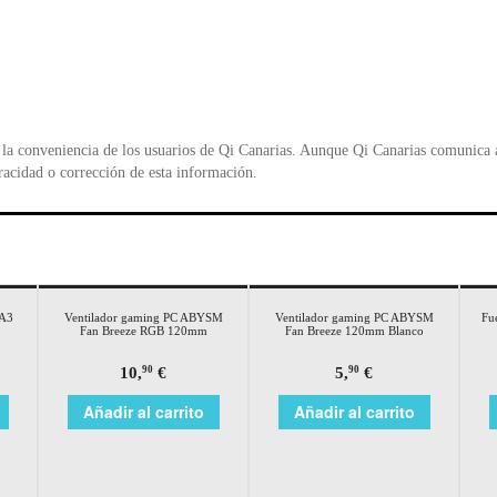
la conveniencia de los usuarios de Qi Canarias. Aunque Qi Canarias comunica al
racidad o corrección de esta información.
TA3
Ventilador gaming PC ABYSM
Ventilador gaming PC ABYSM
Fu
Fan Breeze RGB 120mm
Fan Breeze 120mm Blanco
10,
€
5,
€
90
90
Añadir al carrito
Añadir al carrito