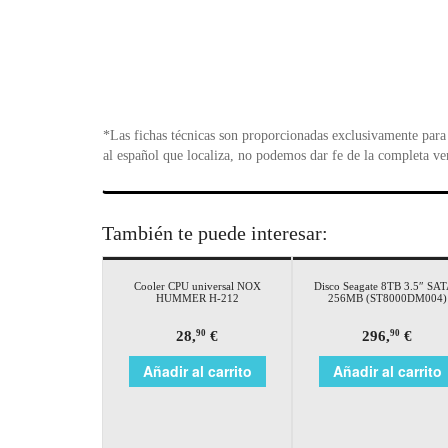
*Las fichas técnicas son proporcionadas exclusivamente para 
al español que localiza, no podemos dar fe de la completa ve
También te puede interesar:
Cooler CPU universal NOX
Disco Seagate 8TB 3.5″ SA
HUMMER H-212
256MB (ST8000DM004)
28,
€
296,
€
90
90
Añadir al carrito
Añadir al carrito