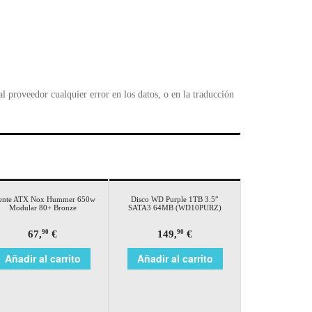
 proveedor cualquier error en los datos, o en la traducción
ente ATX Nox Hummer 650w
Disco WD Purple 1TB 3.5″
Modular 80+ Bronze
SATA3 64MB (WD10PURZ)
67,
€
149,
€
90
90
Añadir al carrito
Añadir al carrito