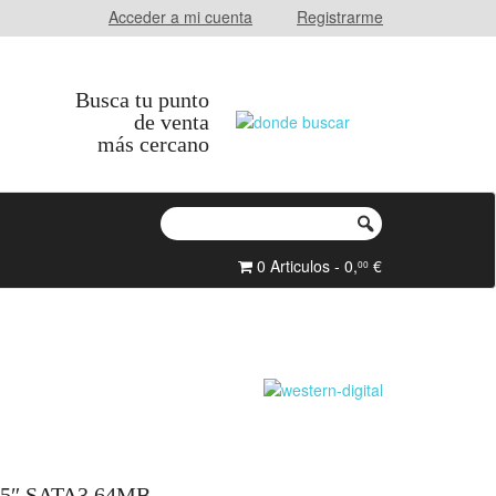
Acceder a mi cuenta
Registrarme
Busca tu punto
de venta
más cercano
0 Articulos - 0,
€
00
5″ SATA3 64MB