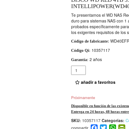
INTELLIPOWER(WD4
Te presentamos el WD NAS Red
duro para sistemas NAS con 1 a
probados específicamente para 
los exigentes requisitos de lo
WD40EF
Código de fabricante:
10357117
Código Qi:
2 años
Garantía:
Cantidad
añadir a favoritos
Próximamente
Disponible en función de las existen
Entrega en 24 horas, 48 horas entre 
SKU:
10357117
Categorías:
C
F
T
W
P