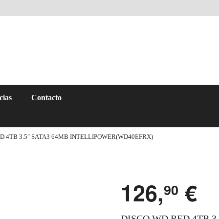
cias
Contacto
D 4TB 3.5″ SATA3 64MB INTELLIPOWER(WD40EFRX)
126,
€
90
DISCO WD RED 4TB 3.