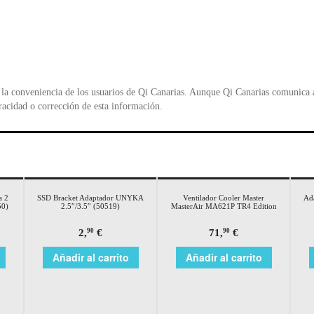
la conveniencia de los usuarios de Qi Canarias. Aunque Qi Canarias comunica al
racidad o corrección de esta información.
a 2
SSD Bracket Adaptador UNYKA
Ventilador Cooler Master
Ad
50)
2.5″/3.5″ (50519)
MasterAir MA621P TR4 Edition
2,
€
71,
€
90
90
Añadir al carrito
Añadir al carrito