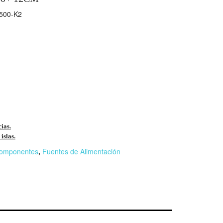
500-K2
cias.
islas.
omponentes
,
Fuentes de Alimentación
r
n
F