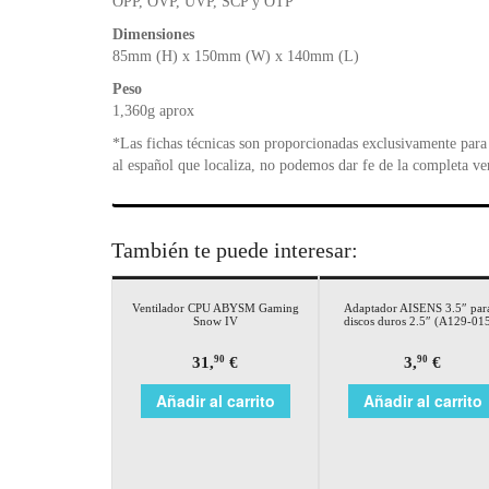
OPP, OVP, UVP, SCP y OTP
Dimensiones
85mm (H) x 150mm (W) x 140mm (L)
Peso
1,360g aprox
*Las fichas técnicas son proporcionadas exclusivamente para 
al español que localiza, no podemos dar fe de la completa ve
También te puede interesar:
Ventilador CPU ABYSM Gaming
Adaptador AISENS 3.5″ par
Snow IV
discos duros 2.5″ (A129-01
31,
€
3,
€
90
90
Añadir al carrito
Añadir al carrito