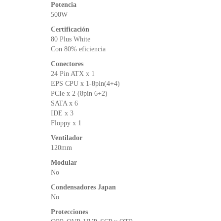
Potencia
500W
Certificación
80 Plus White
Con 80% eficiencia
Conectores
24 Pin ATX x 1
EPS CPU x 1-8pin(4+4)
PCIe x 2 (8pin 6+2)
SATA x 6
IDE x 3
Floppy x 1
Ventilador
120mm
Modular
No
Condensadores Japan
No
Protecciones