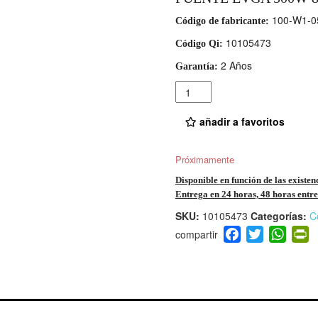
100-W1-0
Código de fabricante:
10105473
Código Qi:
2 Años
Garantía:
Cantidad
añadir a favoritos
Próximamente
Disponible en función de las existen
Entrega en 24 horas, 48 horas entre 
SKU:
10105473
Categorías:
C
F
T
W
P
a
wi
h
i
c
tt
at
t
e
er
s
ri
b
A
e
o
p
n