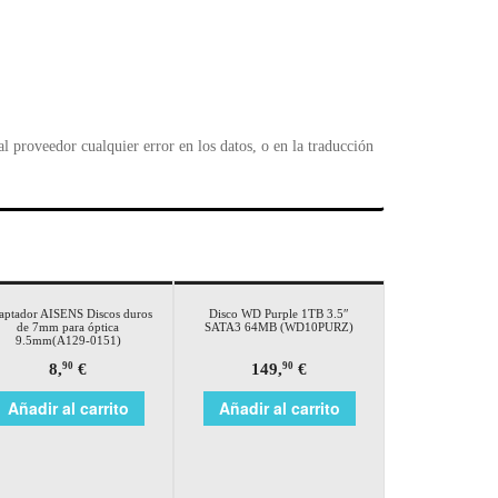
 proveedor cualquier error en los datos, o en la traducción
aptador AISENS Discos duros
Disco WD Purple 1TB 3.5″
de 7mm para óptica
SATA3 64MB (WD10PURZ)
9.5mm(A129-0151)
8,
€
149,
€
90
90
Añadir al carrito
Añadir al carrito