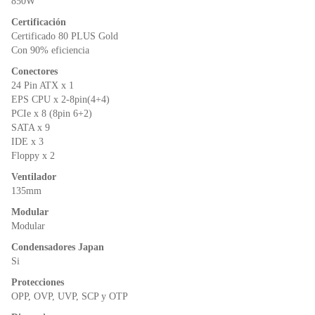
o
p
dl
850W
k
y
Certificación
Certificado 80 PLUS Gold
Con 90% eficiencia
Conectores
24 Pin ATX x 1
EPS CPU x 2-8pin(4+4)
PCIe x 8 (8pin 6+2)
SATA x 9
IDE x 3
Floppy x 2
Ventilador
135mm
Modular
Modular
Condensadores Japan
Si
Protecciones
OPP, OVP, UVP, SCP y OTP