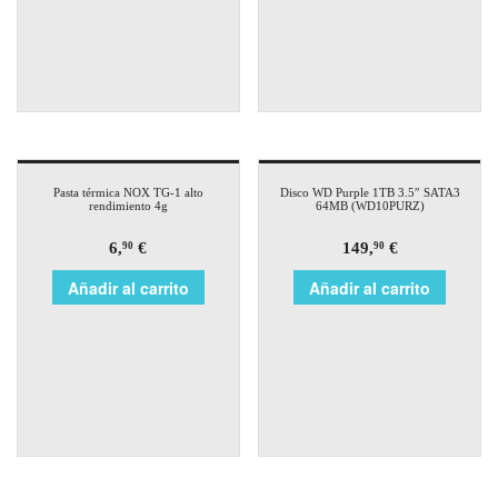
Pasta térmica NOX TG-1 alto
Disco WD Purple 1TB 3.5″ SATA3
rendimiento 4g
64MB (WD10PURZ)
6,
€
149,
€
90
90
Añadir al carrito
Añadir al carrito