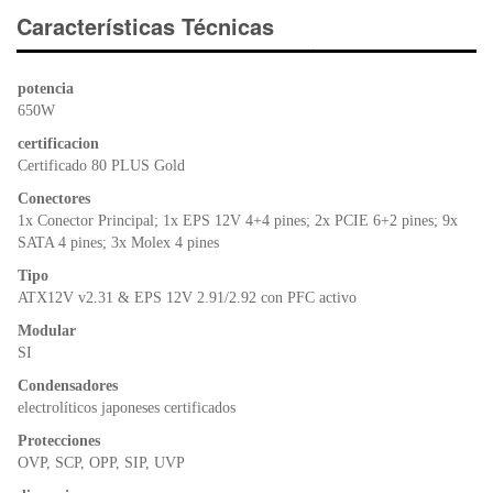
e
er
s
ri
Características Técnicas
b
A
e
o
p
n
potencia
o
p
dl
650W
k
y
certificacion
Certificado 80 PLUS Gold
Conectores
1x Conector Principal; 1x EPS 12V 4+4 pines; 2x PCIE 6+2 pines; 9x
SATA 4 pines; 3x Molex 4 pines
Tipo
ATX12V v2.31 & EPS 12V 2.91/2.92 con PFC activo
Modular
SI
Condensadores
electrolíticos japoneses certificados
Protecciones
OVP, SCP, OPP, SIP, UVP