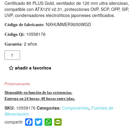
Certificado 80 PLUS Gold, ventilador de 120 mm ultra silencioso,
compatible con ATX12V v2.31, protecciones OVP, SCP, OPP, SIP,
UVP, condensadores electrolíticos japoneses certificados.
NXHUMMERX650WGD
Código de fabricante:
10558176
Código Qi:
2 años
Garantía:
Cantidad
añadir a favoritos
Próximamente
Disponible en función de las existencias.
Entrega en 24 horas, 48 horas entre islas.
SKU:
10558176
Categorías:
Componentes
,
Fuentes de
Alimentación
F
T
W
Pr
a
wi
h
in
c
tt
at
tF