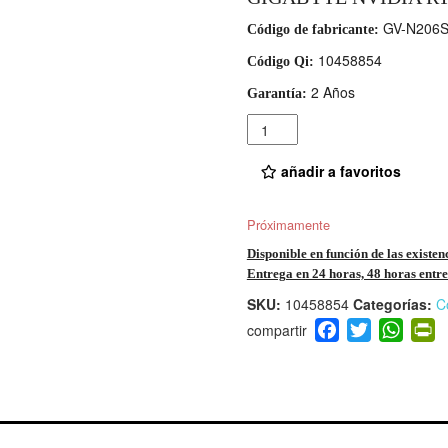
GV-N206
Código de fabricante:
10458854
Código Qi:
2 Años
Garantía:
Cantidad
añadir a favoritos
Próximamente
Disponible en función de las existen
Entrega en 24 horas, 48 horas entre 
SKU:
10458854
Categorías:
C
F
T
W
P
a
wi
h
i
c
tt
at
t
e
er
s
ri
b
A
e
o
p
n