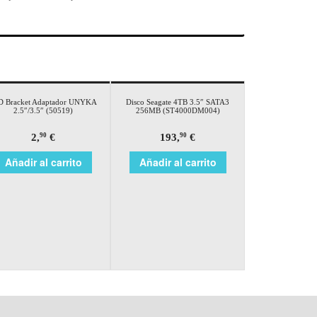
D Bracket Adaptador UNYKA
Disco Seagate 4TB 3.5″ SATA3
2.5″/3.5″ (50519)
256MB (ST4000DM004)
2,
€
193,
€
90
90
Añadir al carrito
Añadir al carrito