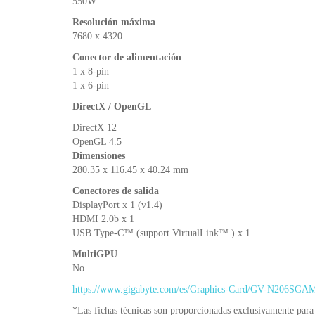
550W
Resolución máxima
7680 x 4320
Conector de alimentación
1 x 8-pin
1 x 6-pin
DirectX / OpenGL
DirectX 12
OpenGL 4.5
Dimensiones
280.35 x 116.45 x 40.24 mm
Conectores de salida
DisplayPort x 1 (v1.4)
HDMI 2.0b x 1
USB Type-C™ (support VirtualLink™ ) x 1
MultiGPU
No
https://www.gigabyte.com/es/Graphics-Card/GV-N206S
*Las fichas técnicas son proporcionadas exclusivamente para 