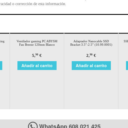
racidad o corrección de esta información.
ing
Ventilador gaming PC ABYSM
Adaptador Nanocable SSD
SS
Fan Breeze 120mm Blanco
Bracket 3.5″-2.5″ (10.99.0001)
5,
€
2,
€
90
90
Añadir al carrito
Añadir al carrito
WhatsApp 608 021 425