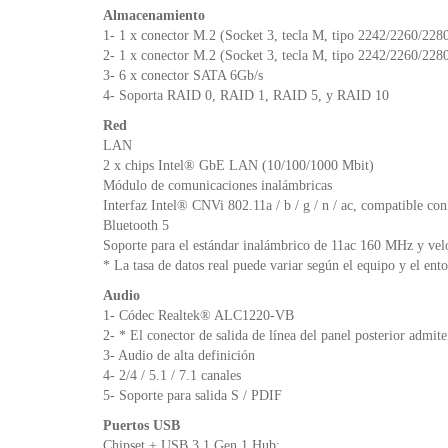
Almacenamiento
1- 1 x conector M.2 (Socket 3, tecla M, tipo 2242/2260/2
2- 1 x conector M.2 (Socket 3, tecla M, tipo 2242/2260/2
3- 6 x conector SATA 6Gb/s
4- Soporta RAID 0, RAID 1, RAID 5, y RAID 10
Red
LAN
2 x chips Intel® GbE LAN (10/100/1000 Mbit)
Módulo de comunicaciones inalámbricas
Interfaz Intel® CNVi 802.11a / b / g / n / ac, compatible co
Bluetooth 5
Soporte para el estándar inalámbrico de 11ac 160 MHz y vel
* La tasa de datos real puede variar según el equipo y el ent
Audio
1- Códec Realtek® ALC1220-VB
2- * El conector de salida de línea del panel posterior admi
3- Audio de alta definición
4- 2/4 / 5.1 / 7.1 canales
5- Soporte para salida S / PDIF
Puertos USB
Chipset + USB 3.1 Gen 1 Hub: