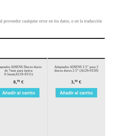
 proveedor cualquier error en los datos, o en la traducción
aptador AISENS Discos duros
Adaptador AISENS 3.5″ para 2
de 7mm para óptica
discos duros 2.5″ (A129-0150)
9.5mm(A129-0151)
8,
€
3,
€
90
90
Añadir al carrito
Añadir al carrito