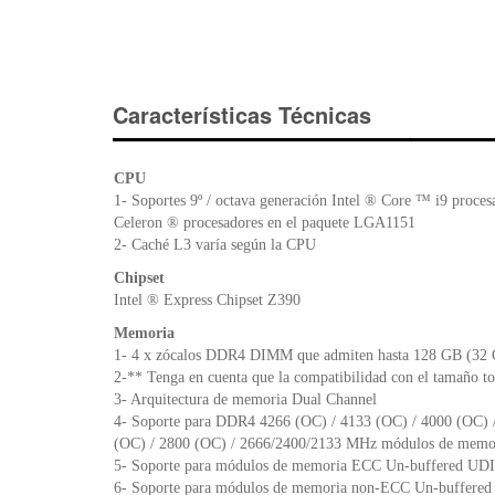
Características Técnicas
CPU
1- Soportes 9º / octava generación Intel ® Core ™ i9 proces
Celeron ® procesadores en el paquete LGA1151
2- Caché L3 varía según la CPU
Chipset
Intel ® Express Chipset Z390
Memoria
1- 4 x zócalos DDR4 DIMM que admiten hasta 128 GB (32 G
2-** Tenga en cuenta que la compatibilidad con el tamaño to
3- Arquitectura de memoria Dual Channel
4- Soporte para DDR4 4266 (OC) / 4133 (OC) / 4000 (OC) /
(OC) / 2800 (OC) / 2666/2400/2133 MHz módulos de memo
5- Soporte para módulos de memoria ECC Un-buffered U
6- Soporte para módulos de memoria non-ECC Un-buffer