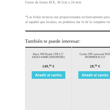
Factor de forma ATX, 30.5cm x 24.4cm
*Las fichas técnicas son proporcionadas exclusivamente para 
al español que localiza, no podemos dar fe de la completa ve
También te puede interesar:
Disco WD Purple 1TB 3.5″
Cooler CPU universal NO
SATA3 64MB (WD10PURZ)
HUMMER H-212
149,
€
28,
€
90
90
Añadir al carrito
Añadir al carrito