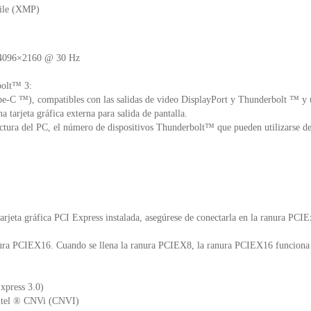
ile (XMP)
e 4096×2160 @ 30 Hz
bolt™ 3:
pe-C ™), compatibles con las salidas de video DisplayPort y Thunderbolt ™
tarjeta gráfica externa para salida de pantalla.
tectura del PC, el número de dispositivos Thunderbolt™ que pueden utilizarse d
rjeta gráfica PCI Express instalada, asegúrese de conectarla en la ranura PCI
ura PCIEX16. Cuando se llena la ranura PCIEX8, la ranura PCIEX16 funciona
xpress 3.0)
Intel ® CNVi (CNVI)