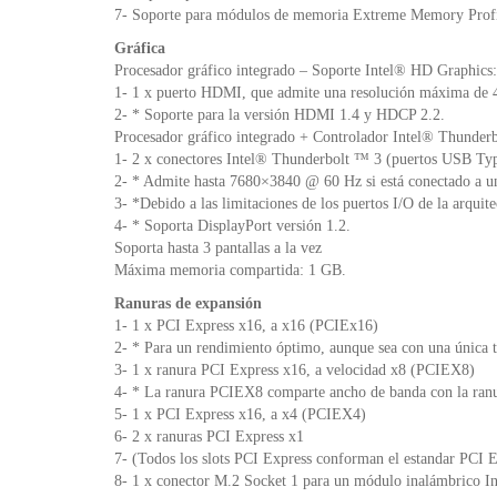
7- Soporte para módulos de memoria Extreme Memory Prof
Gráfica
Procesador gráfico integrado – Soporte Intel® HD Graphics:
1- 1 x puerto HDMI, que admite una resolución máxima d
2- * Soporte para la versión HDMI 1.4 y HDCP 2.2.
Procesador gráfico integrado + Controlador Intel® Thunder
1- 2 x conectores Intel® Thunderbolt ™ 3 (puertos USB Ty
2- * Admite hasta 7680×3840 @ 60 Hz si está conectado a una 
3- *Debido a las limitaciones de los puertos I/O de la arqui
4- * Soporta DisplayPort versión 1.2.
Soporta hasta 3 pantallas a la vez
Máxima memoria compartida: 1 GB.
Ranuras de expansión
1- 1 x PCI Express x16, a x16 (PCIEx16)
2- * Para un rendimiento óptimo, aunque sea con una única ta
3- 1 x ranura PCI Express x16, a velocidad x8 (PCIEX8)
4- * La ranura PCIEX8 comparte ancho de banda con la ran
5- 1 x PCI Express x16, a x4 (PCIEX4)
6- 2 x ranuras PCI Express x1
7- (Todos los slots PCI Express conforman el estandar PCI E
8- 1 x conector M.2 Socket 1 para un módulo inalámbrico 