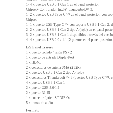
1- 4 x puertos USB 3.1 Gen 1 en el panel posterior
Chipset+ Controlador Intel® Thunderbolt™ 3:
1- 2 x puertos USB Type-C ™ en el panel posterior, con so
Chipset:
1- 1 x puerto USB Type-C ™ con soporte USB 3.1 Gen 2, di
2- 2 x puertos USB 3.1 Gen 2 tipo A (rojo) en el panel poste
3- 2 x puertos USB 3.1 Gen 1 disponibles a través del enca
4- 4 x puertos USB 2.0 / 1.1 (2 puertos en el panel posterior
E/S Panel Trasero
1 x puerto teclado / ratón PS / 2
1 x puerto de entrada DisplayPort
1 x HDMI
2 x conectores de antena SMA (2T2R)
2 x puertos USB 3.1 Gen 2 tipo A (rojo)
2 x conectores Thunderbolt ™ 3 (puertos USB Type-C ™, c
4 x puertos USB 3.1 Gen 1
2 x puerto USB 2.0/1.1
2 x puerto RJ-45
1 x conector óptico S/PDIF Out
5 x tomas de audio
Formato