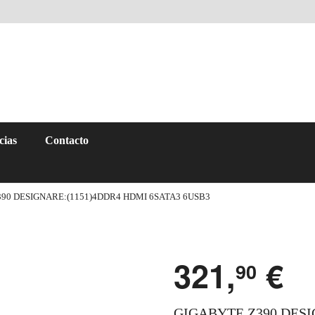
cias
Contacto
90 DESIGNARE:(1151)4DDR4 HDMI 6SATA3 6USB3
321,
€
90
GIGABYTE Z390 DESI