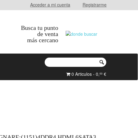
Acceder a mi cuenta
Registrarme
Busca tu punto
de venta
más cercano
0 Articulos - 0,
€
00
GNARE:(1151)4DDR4 HDMI 6SATA3