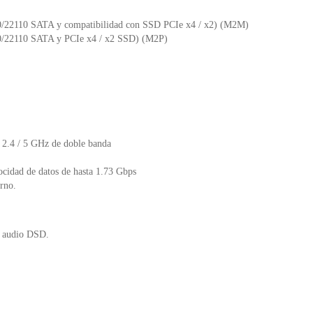
280/22110 SATA y compatibilidad con SSD PCIe x4 / x2) (M2M)
280/22110 SATA y PCIe x4 / x2 SSD) (M2P)
n 2.4 / 5 GHz de doble banda
ocidad de datos de hasta 1.73 Gbps
orno.
te audio DSD.