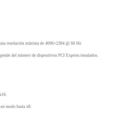
 y una resolución máxima de 4096×2304 @ 60 Hz
epende del número de dispositivos PCI Express instalados.
Ex16.
 en modo hasta x8.