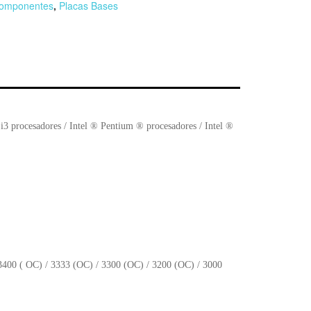
omponentes
,
Placas Bases
r
n
F
l
i3 procesadores / Intel ® Pentium ® procesadores / Intel ®
3400 ( OC) / 3333 (OC) / 3300 (OC) / 3200 (OC) / 3000