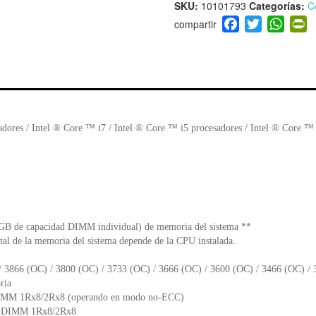
SKU:
10101793
Categorías:
C
F
T
W
P
a
wi
h
i
c
tt
at
t
e
er
s
ri
b
A
e
o
p
n
o
p
d
adores / Intel ® Core ™ i7 / Intel ® Core ™ i5 procesadores / Intel ® Core ™ 
k
y
B de capacidad DIMM individual) de memoria del sistema **
tal de la memoria del sistema depende de la CPU instalada.
 3866 (OC) / 3800 (OC) / 3733 (OC) / 3666 (OC) / 3600 (OC) / 3466 (OC) / 
ria
DIMM 1Rx8/2Rx8 (operando en modo no-ECC)
ed DIMM 1Rx8/2Rx8