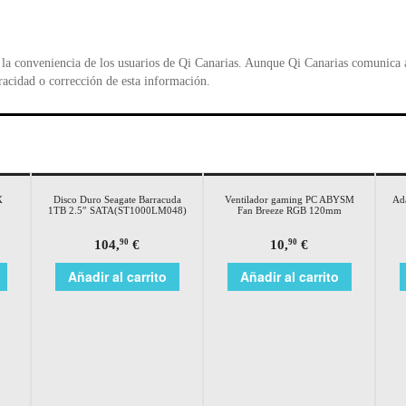
la conveniencia de los usuarios de Qi Canarias. Aunque Qi Canarias comunica al
racidad o corrección de esta información.
X
Disco Duro Seagate Barracuda
Ventilador gaming PC ABYSM
Ad
1TB 2.5″ SATA(ST1000LM048)
Fan Breeze RGB 120mm
104,
€
10,
€
90
90
Añadir al carrito
Añadir al carrito