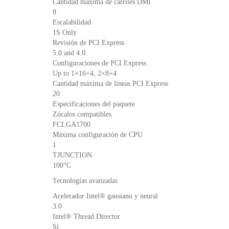
Cantidad máxima de carriles DMI
8
Escalabilidad
1S Only
Revisión de PCI Express
5.0 and 4.0
Configuraciones de PCI Express
Up to 1×16+4, 2×8+4
Cantidad máxima de líneas PCI Express
20
Especificaciones del paquete
Zócalos compatibles
FCLGA1700
Máxima configuración de CPU
1
TJUNCTION
100°C
Tecnologías avanzadas
Acelerador Intel® gausiano y neural
3.0
Intel® Thread Director
Sí