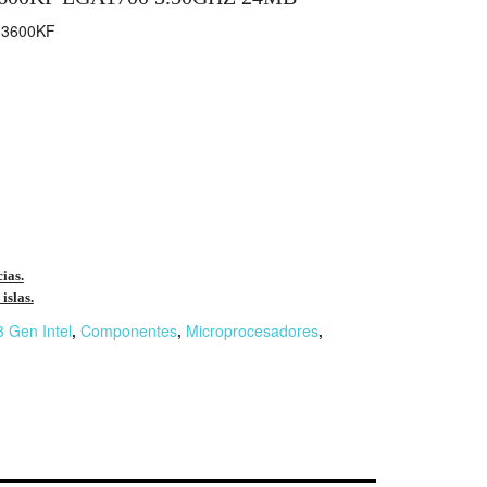
3600KF
cias.
islas.
3 Gen Intel
,
Componentes
,
Microprocesadores
,
r
n
F