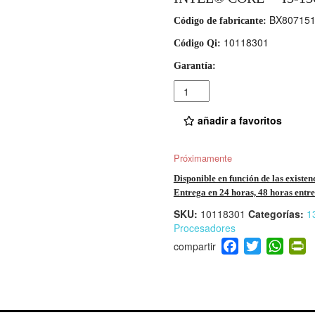
BX807151
Código de fabricante:
10118301
Código Qi:
Garantía:
Cantidad
añadir a favoritos
Próximamente
Disponible en función de las existen
Entrega en 24 horas, 48 horas entre 
SKU:
10118301
Categorías:
1
Procesadores
F
T
W
P
a
wi
h
i
c
tt
at
t
e
er
s
ri
b
A
e