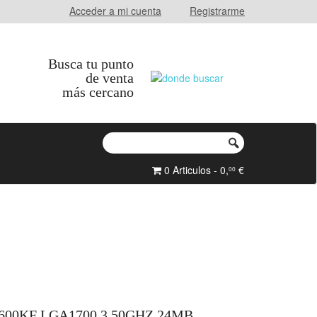
Acceder a mi cuenta
Registrarme
Busca tu punto
de venta
más cercano
0 Articulos - 0,
€
00
600KF LGA1700 3.50GHZ 24MB