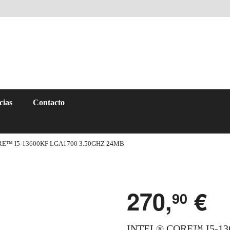
cias
Contacto
E™ I5-13600KF LGA1700 3.50GHZ 24MB
270,
€
90
INTEL® CORE™ I5-13