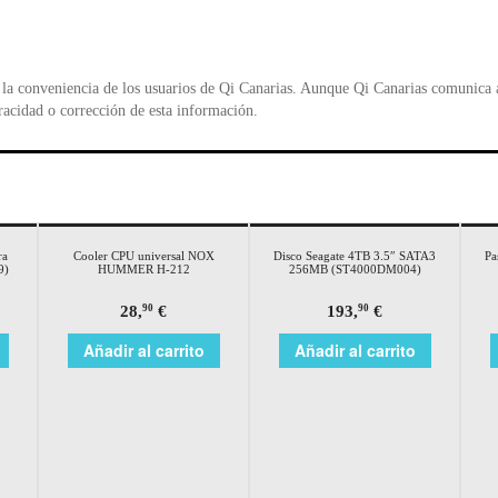
la conveniencia de los usuarios de Qi Canarias. Aunque Qi Canarias comunica al
racidad o corrección de esta información.
ra
Cooler CPU universal NOX
Disco Seagate 4TB 3.5″ SATA3
Pa
9)
HUMMER H-212
256MB (ST4000DM004)
28,
€
193,
€
90
90
Añadir al carrito
Añadir al carrito