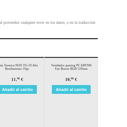
 proveedor cualquier error en los datos, o en la traducción
sta Termica NOX TG-10 Alto
Ventilador gaming PC ABYSM
Rendimiento 10gr.
Fan Breeze RGB 120mm
11,
€
10,
€
90
90
Añadir al carrito
Añadir al carrito