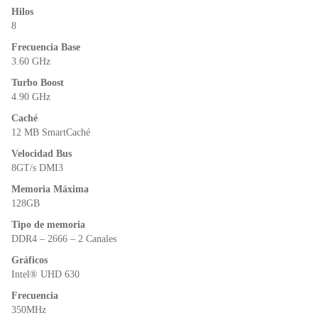
k
y
Hilos
8
Frecuencia Base
3.60 GHz
Turbo Boost
4.90 GHz
Caché
12 MB SmartCaché
Velocidad Bus
8GT/s DMI3
Memoria Máxima
128GB
Tipo de memoria
DDR4 – 2666 – 2 Canales
Gráficos
Intel® UHD 630
Frecuencia
350MHz