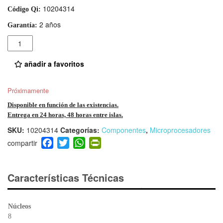
10204314
Código Qi:
2 años
Garantía:
Cantidad
añadir a favoritos
Próximamente
Disponible en función de las existencias.
Entrega en 24 horas, 48 horas entre islas.
SKU:
10204314
Categorías:
Componentes
,
Microprocesadores
F
T
W
Pr
a
wi
h
in
c
tt
at
tF
e
er
s
ri
Características Técnicas
b
A
e
o
p
n
Núcleos
o
p
dl
8