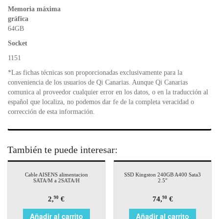
Memoria máxima
gráfica
64GB
Socket
1151
*Las fichas técnicas son proporcionadas exclusivamente para la
conveniencia de los usuarios de Qi Canarias. Aunque Qi Canarias
comunica al proveedor cualquier error en los datos, o en la traducción al
español que localiza, no podemos dar fe de la completa veracidad o
corrección de esta información.
También te puede interesar:
Cable AISENS alimentacion
SSD Kingston 240GB A400 Sata3
SATA/M a 2SATA/H
2.5″
2,
€
74,
€
90
90
Añadir al carrito
Añadir al carrito