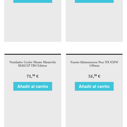
Ventilador Cooler Master MasterAir
Fuente Alimentacion Nox NX 650W
MA621P TR4 Edition
140mm
71,
€
51,
€
90
90
Añadir al carrito
Añadir al carrito