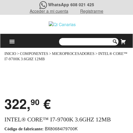
WhatsApp 608 021 425
Acceder a mi cuenta
Registrarme
INICIO
>
COMPONENTES
>
MICROPROCESADORES
> INTEL® CORE™
I7-9700K 3.6GHZ 12MB
322,
€
90
INTEL® CORE™ I7-9700K 3.6GHZ 12MB
BX80684i79700K
Código de fabricante: