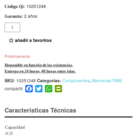
10251248
Código Qi:
2 años
Garantía:
Cantidad
añadir a favoritos
Próximamente
Disponible en función de las existencias.
Entrega en 24 horas, 48 horas entre islas.
SKU:
10251248
Categorías:
Componentes
,
Memorias RAM
F
T
W
Pr
a
wi
h
in
c
tt
at
tF
e
er
s
ri
Características Técnicas
b
A
e
o
p
n
Capacidad
o
p
dl
4GB