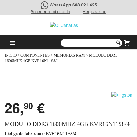
WhatsApp 608 021 425
Acceder a mi cuenta
Registrarme
INICIO
>
COMPONENTES
>
MEMORIAS RAM
> MODULO DDR3
1600MHZ 4GB KVR16N11S8/4
26,
€
90
MODULO DDR3 1600MHZ 4GB KVR16N11S8/4
KVR16N11S8/4
Código de fabricante: