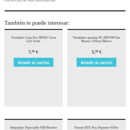
corrección de esta información.
También te puede interesar:
Ventilador Caja Nox HFAN 12cm
Ventilador gaming PC ABYSM Fan
Led Verde
Breeze 120mm Blanco
7,
€
5,
€
90
90
Añadir al carrito
Añadir al carrito
Adaptador Nanocable SSD Bracket
Fuente ATX Nox Hummer 650w