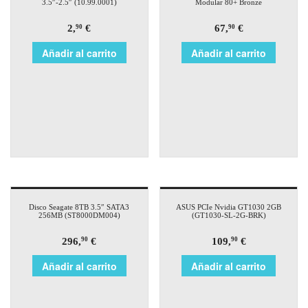
3.5″-2.5″ (10.99.0001)
Modular 80+ Bronze
2,
€
67,
€
90
90
Añadir al carrito
Añadir al carrito
Disco Seagate 8TB 3.5″ SATA3
ASUS PCIe Nvidia GT1030 2GB
256MB (ST8000DM004)
(GT1030-SL-2G-BRK)
296,
€
109,
€
90
90
Añadir al carrito
Añadir al carrito