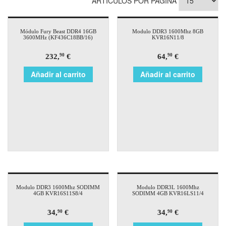
ARTÍCULOS POR PÁGINA
Módulo Fury Beast DDR4 16GB
Modulo DDR3 1600Mhz 8GB
3600MHz (KF436C18BB/16)
KVR16N11/8
232,
€
64,
€
90
90
Añadir al carrito
Añadir al carrito
Modulo DDR3 1600Mhz SODIMM
Modulo DDR3L 1600Mhz
4GB KVR16S11S8/4
SODIMM 4GB KVR16LS11/4
34,
€
34,
€
90
90