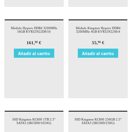
Módulo Hyperx DDR4 3200MHz
Módulo Kingston Hyperx DDR4
16GB KVR32N22D8/16
3200MHz 4GB KVR32N22S6/4
161,
€
55,
€
90
90
Añadir al carrito
Añadir al carrito
SSD Kingston KC600 1TB 2.5″
SSD Kingston KC600 256GB 2.5″
SATA3 (SKC600/1024G)
SATA3 (SKC600/256G)