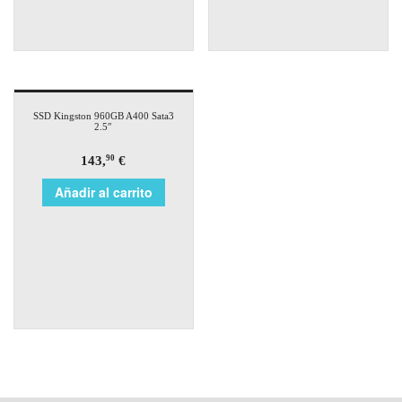
SSD Kingston 960GB A400 Sata3
2.5″
143,
€
90
Añadir al carrito