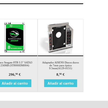
sco Seagate 8TB 3.5″ SATA3
Adaptador AISENS Discos duros
256MB (ST8000DM004)
de 7mm para óptica
9.5mm(A129-0151)
296,
€
8,
€
90
90
Añadir al carrito
Añadir al carrito