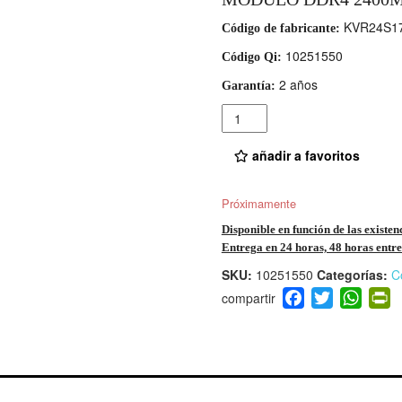
KVR24S17
Código de fabricante:
10251550
Código Qi:
2 años
Garantía:
Cantidad
añadir a favoritos
Próximamente
Disponible en función de las existen
Entrega en 24 horas, 48 horas entre 
SKU:
10251550
Categorías:
C
F
T
W
P
a
wi
h
i
c
tt
at
t
e
er
s
ri
b
A
e