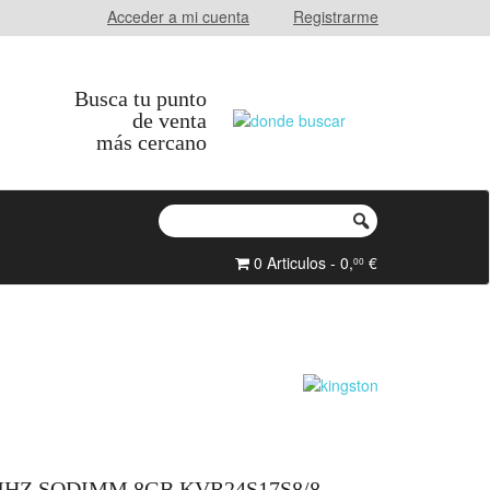
Acceder a mi cuenta
Registrarme
Busca tu punto
de venta
más cercano
0 Articulos - 0,
€
00
HZ SODIMM 8GB KVR24S17S8/8