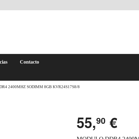
cias
Contacto
DR4 2400MHZ SODIMM 8GB KVR24S17S8/8
55,
€
90
MODULO DDR4 2400M