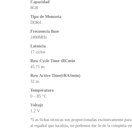
Capacidad
8GB
Tipo de Memoria
DDR4
Frecuencia Base
2400MHz
Latencia
17 ciclos
Row Cycle Time tRCmin
45,75 ns
Row Active Time(tRASmin)
32 ns
Temperatura
0 – 85 °C
Voltaje
1,2 V
*Las fichas técnicas son proporcionadas exclusivamente para 
al español que localiza, no podemos dar fe de la completa ve