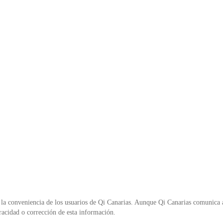
o
p
n
o
p
d
k
y
la conveniencia de los usuarios de Qi Canarias. Aunque Qi Canarias comunica al
racidad o corrección de esta información.