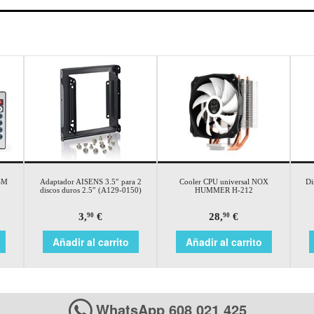
SM
Adaptador AISENS 3.5″ para 2
Cooler CPU universal NOX
Di
discos duros 2.5″ (A129-0150)
HUMMER H-212
3,
€
28,
€
90
90
Añadir al carrito
Añadir al carrito
WhatsApp 608 021 425