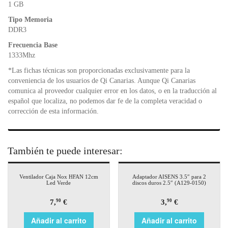
o
p
dl
1 GB
k
y
Tipo Memoria
DDR3
Frecuencia Base
1333Mhz
*Las fichas técnicas son proporcionadas exclusivamente para la
conveniencia de los usuarios de Qi Canarias. Aunque Qi Canarias
comunica al proveedor cualquier error en los datos, o en la traducción al
español que localiza, no podemos dar fe de la completa veracidad o
corrección de esta información.
También te puede interesar:
Ventilador Caja Nox HFAN 12cm
Adaptador AISENS 3.5″ para 2
Led Verde
discos duros 2.5″ (A129-0150)
7,
€
3,
€
90
90
Añadir al carrito
Añadir al carrito