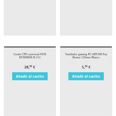
Cooler CPU universal NOX
Ventilador gaming PC ABYSM Fan
HUMMER H-212
Breeze 120mm Blanco
28,
€
5,
€
90
90
Añadir al carrito
Añadir al carrito