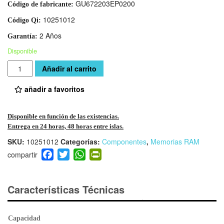
GU672203EP0200
Código de fabricante:
10251012
Código Qi:
2 Años
Garantía:
Disponible
Cantidad
Añadir al carrito
añadir a favoritos
Disponible en función de las existencias.
Entrega en 24 horas, 48 horas entre islas.
SKU:
10251012
Categorías:
Componentes
,
Memorias RAM
F
T
W
Pr
a
wi
h
in
c
tt
at
tF
e
er
s
ri
Características Técnicas
b
A
e
o
p
n
Capacidad