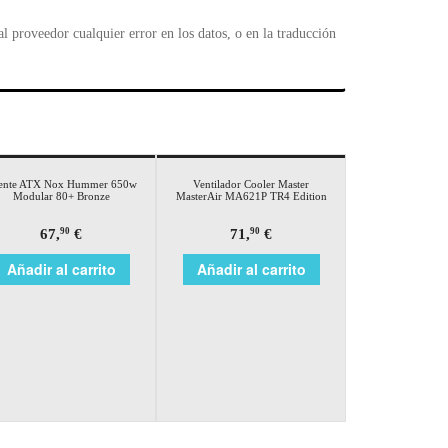
 proveedor cualquier error en los datos, o en la traducción
ente ATX Nox Hummer 650w
Ventilador Cooler Master
Modular 80+ Bronze
MasterAir MA621P TR4 Edition
67,
€
71,
€
90
90
Añadir al carrito
Añadir al carrito