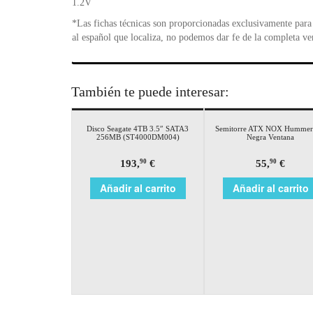
1.2V
*Las fichas técnicas son proporcionadas exclusivamente para 
al español que localiza, no podemos dar fe de la completa ve
También te puede interesar:
Disco Seagate 4TB 3.5″ SATA3
Semitorre ATX NOX Humme
256MB (ST4000DM004)
Negra Ventana
193,
€
55,
€
90
90
Añadir al carrito
Añadir al carrito