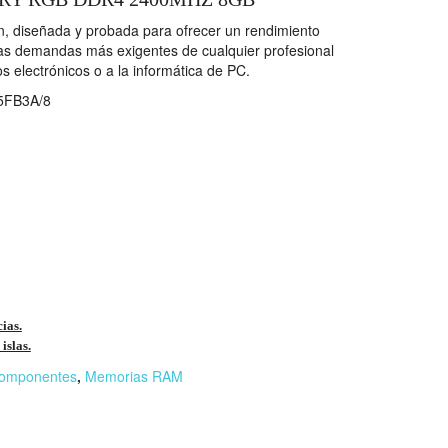
, diseñada y probada para ofrecer un rendimiento
 las demandas más exigentes de cualquier profesional
os electrónicos o a la informática de PC.
FB3A/8
cias.
islas.
omponentes
,
Memorias RAM
r
n
F