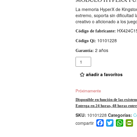
La memoria HyperX de Kingston
extremo, soporta sin dificultad
creativo o aficionado a los jueg
HX424C15
Código de fabricante:
10101228
Código Qi:
2 años
Garantía:
Cantidad
añadir a favoritos
Próximamente
Disponible en función de las existen
Entrega en 24 horas, 48 horas entre 
SKU:
10101228
Categorías:
C
F
T
W
P
a
wi
h
i
c
tt
at
t