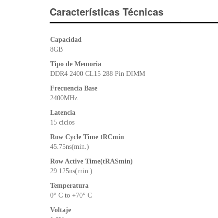
Características Técnicas
Capacidad
8GB
Tipo de Memoria
DDR4 2400 CL15 288 Pin DIMM
Frecuencia Base
2400MHz
Latencia
15 ciclos
Row Cycle Time tRCmin
45.75ns(min.)
Row Active Time(tRASmin)
29.125ns(min.)
Temperatura
0° C to +70° C
Voltaje