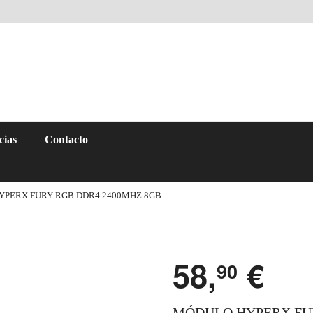
cias
Contacto
YPERX FURY RGB DDR4 2400MHZ 8GB
58,
€
90
MÓDULO HYPERX FUR