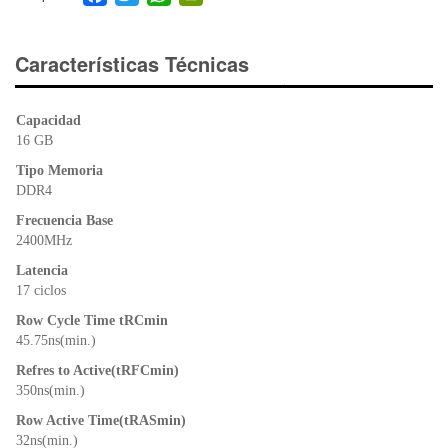
a
wi
h
in
c
tt
at
tF
e
er
s
ri
Características Técnicas
b
A
e
o
p
n
Capacidad
o
p
dl
16 GB
k
y
Tipo Memoria
DDR4
Frecuencia Base
2400MHz
Latencia
17 ciclos
Row Cycle Time tRCmin
45.75ns(min.)
Refres to Active(tRFCmin)
350ns(min.)
Row Active Time(tRASmin)
32ns(min.)