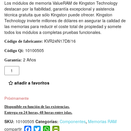
Los módulos de memoria ValueRAM de Kingston Technology
destacan por la fiabilidad, garantía excepcional y asistencia
técnica gratuita que sólo Kingston puede ofrecer. Kingston
Technology invierte millones de dólares en asegurar la calidad de
las memorias para reducir el coste total de propiedad y somete
todos los módulos a completas pruebas funcionales.
KVR24N17D8/16
Código de fabricante:
10100505
Código Qi:
2 Años
Garantía:
Cantidad
añadir a favoritos
Próximamente
Disponible en función de las existencias.
Entrega en 24 horas, 48 horas entre islas.
SKU:
10100505
Categorías:
Componentes
,
Memorias RAM
F
T
W
Pr