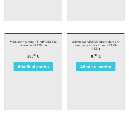
Ventilador gaming PC ABYSM Fan
Adaptador AISENS Discos duros de
Breeze RGB 120mm
7mm para óptica 9.5mm(A129-
0151)
10,
€
8,
€
90
90
Añadir al carrito
Añadir al carrito