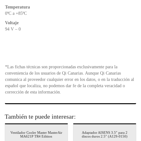
Temperatura
0ºC a +85ºC
Voltaje
94 V – 0
*Las fichas técnicas son proporcionadas exclusivamente para la
conveniencia de los usuarios de Qi Canarias. Aunque Qi Canarias
comunica al proveedor cualquier error en los datos, o en la traducción al
español que localiza, no podemos dar fe de la completa veracidad o
corrección de esta información.
También te puede interesar:
Ventilador Cooler Master MasterAir
Adaptador AISENS 3.5″ para 2
MA621P TR4 Edition
discos duros 2.5″ (A129-0150)