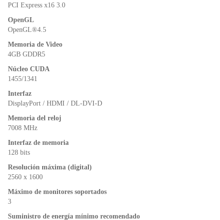
PCI Express x16 3.0
OpenGL
OpenGL®4.5
Memoria de Video
4GB GDDR5
Núcleo CUDA
1455/1341
Interfaz
DisplayPort / HDMI / DL-DVI-D
Memoria del reloj
7008 MHz
Interfaz de memoria
128 bits
Resolución máxima (digital)
2560 x 1600
Máximo de monitores soportados
3
Suministro de energía mínimo recomendado