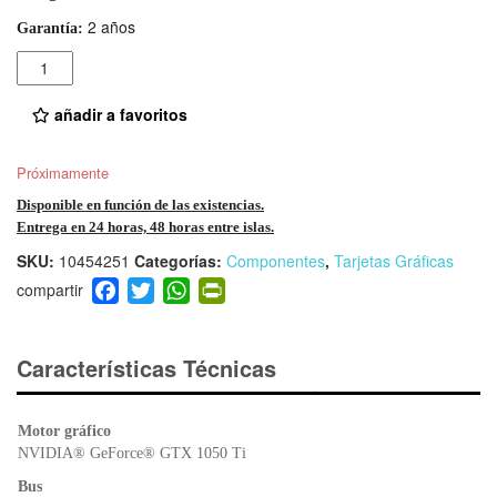
2 años
Garantía:
Cantidad
añadir a favoritos
Próximamente
Disponible en función de las existencias.
Entrega en 24 horas, 48 horas entre islas.
SKU:
10454251
Categorías:
Componentes
,
Tarjetas Gráficas
F
T
W
Pr
a
wi
h
in
c
tt
at
tF
e
er
s
ri
Características Técnicas
b
A
e
o
p
n
Motor gráfico
o
p
dl
NVIDIA® GeForce® GTX 1050 Ti
k
y
Bus