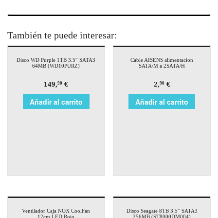
También te puede interesar:
Disco WD Purple 1TB 3.5″ SATA3
Cable AISENS alimentacion
64MB (WD10PURZ)
SATA/M a 2SATA/H
149,
€
2,
€
90
90
Añadir al carrito
Añadir al carrito
Ventilador Caja NOX CoolFan
Disco Seagate 8TB 3.5″ SATA3
12cm LED Rojo
256MB (ST8000DM004)