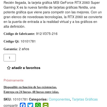
Recién llegada, la tarjeta gráfica MSI GeForce RTX 2060 Super
Gaming X es la nueva familia de tarjetas gráficas Nvidia, una
potente gráfica que viene para competir con las mejores. Con un
gran elenco de novedosas tecnologías, la RTX 2060 se convierte
en la puerta de entrada a la realidad virtual y a los gráficos en
alta definición.
912-V375-216
Código de fabricante:
10101781
Código Qi:
2 años
Garantía:
Cantidad
añadir a favoritos
Próximamente
Disponible en función de las existencias.
Entrega en 24 horas, 48 horas entre islas.
SKU:
10101781
Categorías:
Componentes
,
Tarjetas Gráficas
F
T
W
Pr