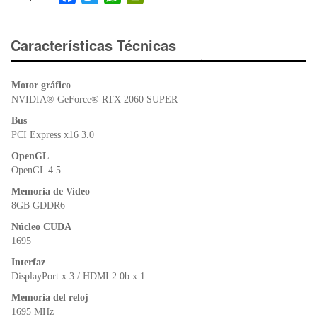
a
wi
h
in
c
tt
at
tF
e
er
s
ri
Características Técnicas
b
A
e
o
p
n
Motor gráfico
o
p
dl
NVIDIA® GeForce® RTX 2060 SUPER
k
y
Bus
PCI Express x16 3.0
OpenGL
OpenGL 4.5
Memoria de Video
8GB GDDR6
Núcleo CUDA
1695
Interfaz
DisplayPort x 3 / HDMI 2.0b x 1
Memoria del reloj
1695 MHz