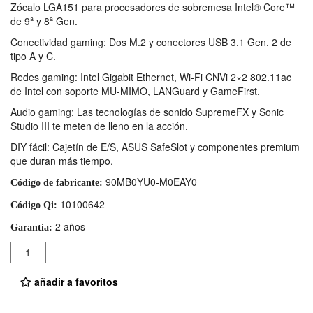
Zócalo LGA151 para procesadores de sobremesa Intel® Core™
de 9ª y 8ª Gen.
Conectividad gaming: Dos M.2 y conectores USB 3.1 Gen. 2 de
tipo A y C.
Redes gaming: Intel Gigabit Ethernet, Wi-Fi CNVi 2×2 802.11ac
de Intel con soporte MU-MIMO, LANGuard y GameFirst.
Audio gaming: Las tecnologías de sonido SupremeFX y Sonic
Studio III te meten de lleno en la acción.
DIY fácil: Cajetín de E/S, ASUS SafeSlot y componentes premium
que duran más tiempo.
90MB0YU0-M0EAY0
Código de fabricante:
10100642
Código Qi:
2 años
Garantía:
Cantidad
añadir a favoritos