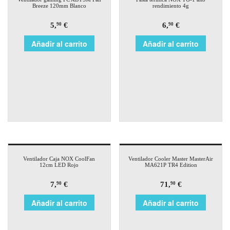
Breeze 120mm Blanco
rendimiento 4g
5,
€
6,
€
90
90
Añadir al carrito
Añadir al carrito
Ventilador Caja NOX CoolFan
Ventilador Cooler Master MasterAir
12cm LED Rojo
MA621P TR4 Edition
7,
€
71,
€
90
90
Añadir al carrito
Añadir al carrito