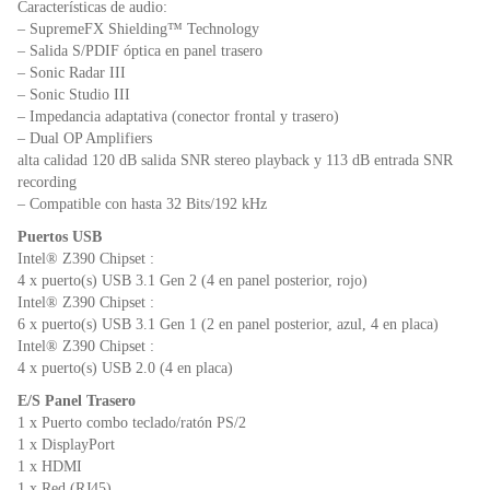
Características de audio:
– SupremeFX Shielding™ Technology
– Salida S/PDIF óptica en panel trasero
– Sonic Radar III
– Sonic Studio III
– Impedancia adaptativa (conector frontal y trasero)
– Dual OP Amplifiers
alta calidad 120 dB salida SNR stereo playback y 113 dB entrada SNR
recording
– Compatible con hasta 32 Bits/192 kHz
Puertos USB
Intel® Z390 Chipset :
4 x puerto(s) USB 3.1 Gen 2 (4 en panel posterior, rojo)
Intel® Z390 Chipset :
6 x puerto(s) USB 3.1 Gen 1 (2 en panel posterior, azul, 4 en placa)
Intel® Z390 Chipset :
4 x puerto(s) USB 2.0 (4 en placa)
E/S Panel Trasero
1 x Puerto combo teclado/ratón PS/2
1 x DisplayPort
1 x HDMI
1 x Red (RJ45)