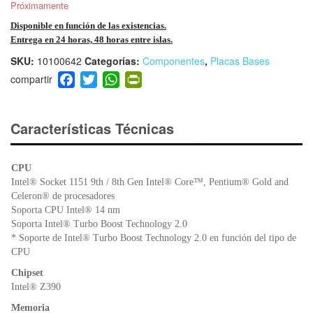
Próximamente
Disponible en función de las existencias.
Entrega en 24 horas, 48 horas entre islas.
SKU:
10100642
Categorías:
Componentes
,
Placas Bases
F
T
W
Pr
a
wi
h
in
c
tt
at
tF
e
er
s
ri
Características Técnicas
b
A
e
o
p
n
CPU
o
p
dl
Intel® Socket 1151 9th / 8th Gen Intel® Core™, Pentium® Gold and
k
y
Celeron® de procesadores
Soporta CPU Intel® 14 nm
Soporta Intel® Turbo Boost Technology 2.0
* Soporte de Intel® Turbo Boost Technology 2.0 en función del tipo de
CPU
Chipset
Intel® Z390
Memoria