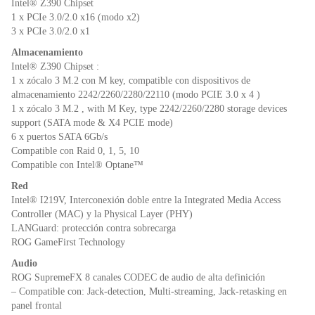
Intel® Z390 Chipset
1 x PCIe 3.0/2.0 x16 (modo x2)
3 x PCIe 3.0/2.0 x1
Almacenamiento
Intel® Z390 Chipset :
1 x zócalo 3 M.2 con M key, compatible con dispositivos de
almacenamiento 2242/2260/2280/22110 (modo PCIE 3.0 x 4 )
1 x zócalo 3 M.2 , with M Key, type 2242/2260/2280 storage devices
support (SATA mode & X4 PCIE mode)
6 x puertos SATA 6Gb/s
Compatible con Raid 0, 1, 5, 10
Compatible con Intel® Optane™
Red
Intel® I219V, Interconexión doble entre la Integrated Media Access
Controller (MAC) y la Physical Layer (PHY)
LANGuard: protección contra sobrecarga
ROG GameFirst Technology
Audio
ROG SupremeFX 8 canales CODEC de audio de alta definición
– Compatible con: Jack-detection, Multi-streaming, Jack-retasking en
panel frontal