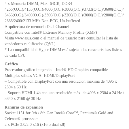
4 x Memoria DIMM, Max. 64GB, DDR4
4266(O.C.)/4133(O.C.)/4000(O.C.)/3866(O.C.)/3733(O.C.)/3600(O.C.)/
3466(O.C.)/3400(O.C.)/3300(O.C.)/3200(O.C.)/3000(O.C.)/2800(O.C.)/
2666/2400/2133 MHz Non-ECC, Un-buffered
Arquitectura de memoria Dual Channel
Compatible con Intel® Extreme Memory Profile (XMP)
Visita www.asus.com o el manual de usuario para consultar la lista de
vendedores cualificados (QVL).
* La compatibilidad Hyper DIMM está sujeta a las características físicas
de cada CPU
Gráfica
Procesador gráfico integrado – Intel® HD Graphics compatible
Múltiples salidas VGA: HDMI/DisplayPort
– Compatible con DisplayPort con una resolución máxima de 4096 x
2304 a 60 Hz
– Soporta HDMI 1.4b con una resolución máx. de 4096 x 2304 a 24 Hz /
3840 x 2160 @ 30 Hz
Ranuras de expansión
Socket 1151 for 9th / 8th Gen Intel® Core™, Pentium® Gold and
Celeron® processors
2 x PCIe 3.0/2.0 x16 (x16 o dual x8)