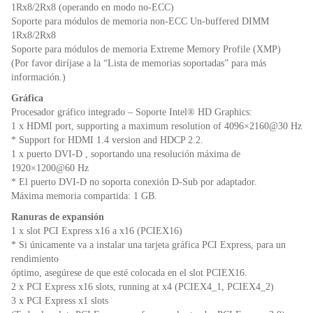
1Rx8/2Rx8 (operando en modo no-ECC)
Soporte para módulos de memoria non-ECC Un-buffered DIMM
1Rx8/2Rx8
Soporte para módulos de memoria Extreme Memory Profile (XMP)
(Por favor diríjase a la “Lista de memorias soportadas” para más
información.)
Gráfica
Procesador gráfico integrado – Soporte Intel® HD Graphics:
1 x HDMI port, supporting a maximum resolution of 4096×2160@30 Hz
* Support for HDMI 1.4 version and HDCP 2.2.
1 x puerto DVI-D , soportando una resolución máxima de
1920×1200@60 Hz
* El puerto DVI-D no soporta conexión D-Sub por adaptador.
Máxima memoria compartida: 1 GB.
Ranuras de expansión
1 x slot PCI Express x16 a x16 (PCIEX16)
* Si únicamente va a instalar una tarjeta gráfica PCI Express, para un
rendimiento
óptimo, asegúrese de que esté colocada en el slot PCIEX16.
2 x PCI Express x16 slots, running at x4 (PCIEX4_1, PCIEX4_2)
3 x PCI Express x1 slots