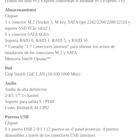
(Todos los slots PCI Express conforman el estandar PCI Express 3.0)
Almacenamiento
Chipset:
1 x conector M.2 (Socket 3, M key, SATA tipo 2242/2260/2280/22110 y
soporte SSD PCIe x4/x2 )
6 x conector SATA 6Gb/s
Soporta RAID 0, RAID 1, RAID 5, y RAID 10
* Consulte “1-7 Conectores internos” para obtener los avisos de
instalación de los conectores M.2 y SATA.
Memoria Intel® Optane™
Red
Chip Intel® GbE LAN (10/100/1000 Mbit)
Audio
Audio de alta definición
2/4/5.1/7.1-channel
Soporte para salida S / PDIF
Codec Realtek® ALC892
Puertos USB
Chipset:
6 x puerto USB 2.0/1.1 (2 puertos en el panel posterior, 4 puertos
disponibles a través de los conectores USB internos)