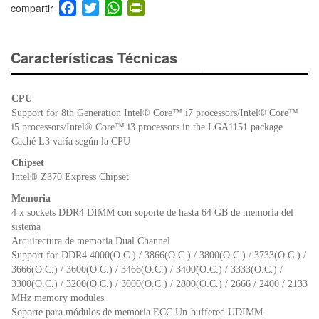
F
T
W
Pr
a
wi
h
in
c
tt
at
tF
e
er
s
ri
Características Técnicas
b
A
e
o
p
n
CPU
o
p
dl
Support for 8th Generation Intel® Core™ i7 processors/Intel® Core™
k
y
i5 processors/Intel® Core™ i3 processors in the LGA1151 package
Caché L3 varía según la CPU
Chipset
Intel® Z370 Express Chipset
Memoria
4 x sockets DDR4 DIMM con soporte de hasta 64 GB de memoria del
sistema
Arquitectura de memoria Dual Channel
Support for DDR4 4000(O.C.) / 3866(O.C.) / 3800(O.C.) / 3733(O.C.) /
3666(O.C.) / 3600(O.C.) / 3466(O.C.) / 3400(O.C.) / 3333(O.C.) /
3300(O.C.) / 3200(O.C.) / 3000(O.C.) / 2800(O.C.) / 2666 / 2400 / 2133
MHz memory modules
Soporte para módulos de memoria ECC Un-buffered UDIMM