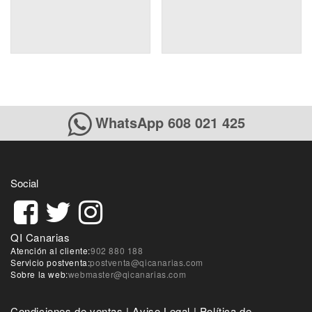
WhatsApp 608 021 425
Social
QI Canarias
Atención al cliente:
902 880 188
Servicio postventa:
postventa@qicanarias.com
Sobre la web:
webmaster@qicanarias.com
Condiciones de ventas
|
Aviso Legal
|
Política de