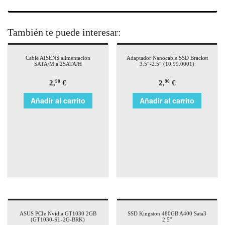
También te puede interesar:
Cable AISENS alimentacion
Adaptador Nanocable SSD Bracket
SATA/M a 2SATA/H
3.5″-2.5″ (10.99.0001)
2,
€
2,
€
90
90
Añadir al carrito
Añadir al carrito
ASUS PCIe Nvidia GT1030 2GB
SSD Kingston 480GB A400 Sata3
(GT1030-SL-2G-BRK)
2.5″