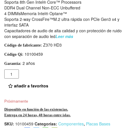
Soporta 8th Gen Intel® Core™ Processors
DDR4 Dual Channel Non-ECC Unbuffered
4 DIMMsMemoria Intel® Optane™
Soporta 2-way CrossFire™M.2 ultra rápida con PCIe Gen3 x4 y
interfaz SATA
Capacitadores de audio de alta calidad y con protección de ruido
con separación de audio led
Leer más
Z370 HD3
Código de fabricante:
10100459
Código Qi:
2 años
Garantía:
Cantidad
añadir a favoritos
Próximamente
Disponible en función de las existencias.
Entrega en 24 horas, 48 horas entre islas.
SKU:
10100459
Categorías:
Componentes
,
Placas Bases