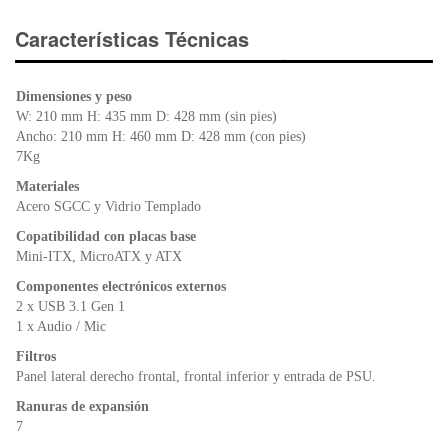
c
tt
at
tF
e
er
s
ri
Características Técnicas
b
A
e
o
p
n
Dimensiones y peso
o
p
dl
W: 210 mm H: 435 mm D: 428 mm (sin pies)
k
y
Ancho: 210 mm H: 460 mm D: 428 mm (con pies)
7Kg
Materiales
Acero SGCC y Vidrio Templado
Copatibilidad con placas base
Mini-ITX, MicroATX y ATX
Componentes electrónicos externos
2 x USB 3.1 Gen 1
1 x Audio / Mic
Filtros
Panel lateral derecho frontal, frontal inferior y entrada de PSU.
Ranuras de expansión
7