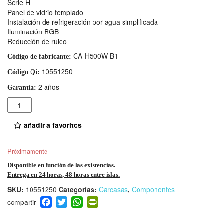
Serie H
Panel de vidrio templado
Instalación de refrigeración por agua simplificada
Iluminación RGB
Reducción de ruido
CA-H500W-B1
Código de fabricante:
10551250
Código Qi:
2 años
Garantía:
Cantidad
añadir a favoritos
Próximamente
Disponible en función de las existencias.
Entrega en 24 horas, 48 horas entre islas.
SKU:
10551250
Categorías:
Carcasas
,
Componentes
F
T
W
Pr
a
wi
h
in