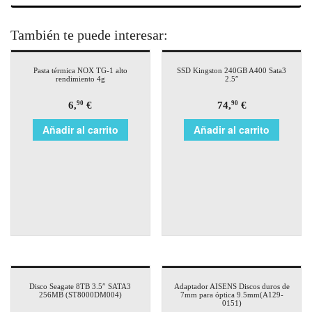
También te puede interesar:
Pasta térmica NOX TG-1 alto
SSD Kingston 240GB A400 Sata3
rendimiento 4g
2.5″
6,
€
74,
€
90
90
Añadir al carrito
Añadir al carrito
Disco Seagate 8TB 3.5″ SATA3
Adaptador AISENS Discos duros de
256MB (ST8000DM004)
7mm para óptica 9.5mm(A129-
0151)