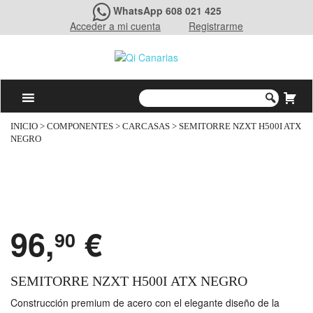
WhatsApp 608 021 425
Acceder a mi cuenta
Registrarme
INICIO
>
COMPONENTES
>
CARCASAS
> SEMITORRE NZXT H500I ATX
NEGRO
96,
€
90
SEMITORRE NZXT H500I ATX NEGRO
Construcción premium de acero con el elegante diseño de la