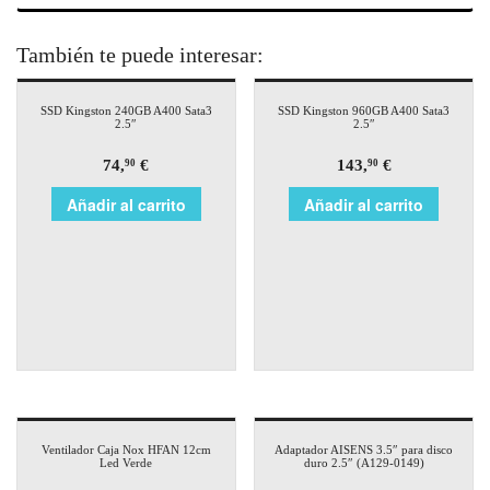
También te puede interesar:
SSD Kingston 240GB A400 Sata3
SSD Kingston 960GB A400 Sata3
2.5″
2.5″
74,
€
143,
€
90
90
Añadir al carrito
Añadir al carrito
Ventilador Caja Nox HFAN 12cm
Adaptador AISENS 3.5″ para disco
Led Verde
duro 2.5″ (A129-0149)