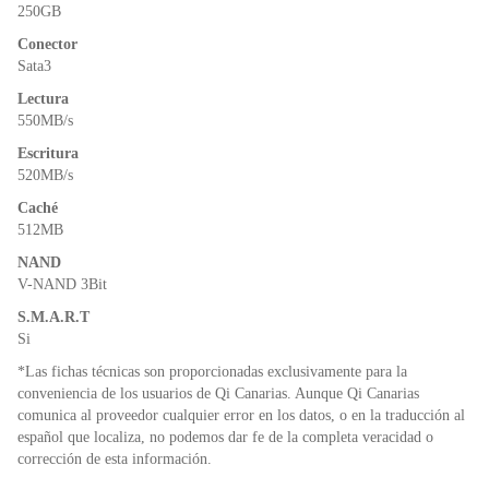
o
p
dl
250GB
k
y
Conector
Sata3
Lectura
550MB/s
Escritura
520MB/s
Caché
512MB
NAND
V-NAND 3Bit
S.M.A.R.T
Si
*Las fichas técnicas son proporcionadas exclusivamente para la
conveniencia de los usuarios de Qi Canarias. Aunque Qi Canarias
comunica al proveedor cualquier error en los datos, o en la traducción al
español que localiza, no podemos dar fe de la completa veracidad o
corrección de esta información.