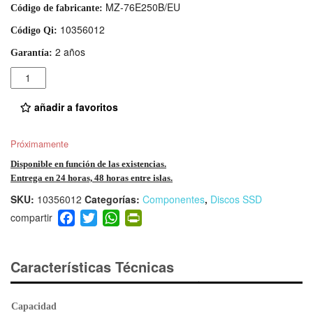
MZ-76E250B/EU
Código de fabricante:
10356012
Código Qi:
2 años
Garantía:
Cantidad
añadir a favoritos
Próximamente
Disponible en función de las existencias.
Entrega en 24 horas, 48 horas entre islas.
SKU:
10356012
Categorías:
Componentes
,
Discos SSD
F
T
W
Pr
a
wi
h
in
c
tt
at
tF
e
er
s
ri
Características Técnicas
b
A
e
o
p
n
Capacidad