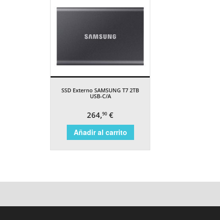
SSD Externo SAMSUNG T7 2TB
USB-C/A
264,
€
90
Añadir al carrito