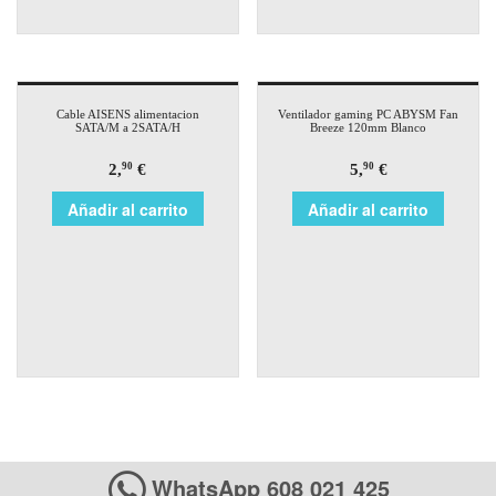
Cable AISENS alimentacion
Ventilador gaming PC ABYSM Fan
SATA/M a 2SATA/H
Breeze 120mm Blanco
2,
€
5,
€
90
90
Añadir al carrito
Añadir al carrito
WhatsApp 608 021 425