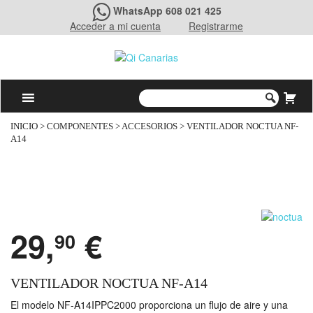
WhatsApp 608 021 425
Acceder a mi cuenta
Registrarme
INICIO
>
COMPONENTES
>
ACCESORIOS
> VENTILADOR NOCTUA NF-
A14
29,
€
90
VENTILADOR NOCTUA NF-A14
El modelo NF-A14IPPC2000 proporciona un flujo de aire y una