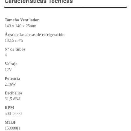
e
er
s
ri
Características Técnicas
b
A
e
o
p
n
o
p
dl
Tamaño Ventilador
k
y
140 x 140 x 25mm
Área de las aletas de refrigeración
182,5 m³/h
Nº de tubos
4
Voltaje
12V
Potencia
2,16W
Decibelios
31,5 dBA
RPM
500- 2000
MTBF
150000H