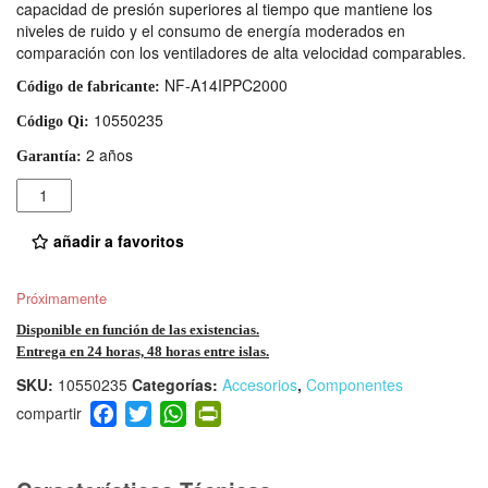
capacidad de presión superiores al tiempo que mantiene los
niveles de ruido y el consumo de energía moderados en
comparación con los ventiladores de alta velocidad comparables.
NF-A14IPPC2000
Código de fabricante:
10550235
Código Qi:
2 años
Garantía:
Cantidad
añadir a favoritos
Próximamente
Disponible en función de las existencias.
Entrega en 24 horas, 48 horas entre islas.
SKU:
10550235
Categorías:
Accesorios
,
Componentes
F
T
W
Pr
a
wi
h
in
c
tt
at
tF