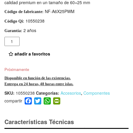
calidad premium en un tamaño de 60×25 mm
NF-A6X25PWM
Código de fabricante:
10550238
Código Qi:
2 años
Garantía:
Cantidad
añadir a favoritos
Próximamente
Disponible en función de las existencias.
Entrega en 24 horas, 48 horas entre islas.
SKU:
10550238
Categorías:
Accesorios
,
Componentes
F
T
W
Pr
a
wi
h
in
c
tt
at
tF
e
er
s
ri
Características Técnicas
b
A
e