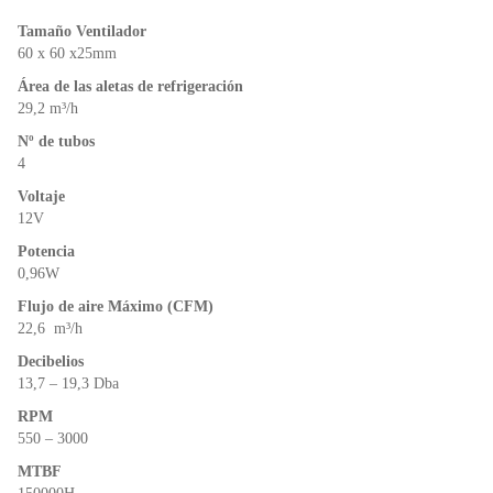
o
p
n
o
p
dl
Tamaño Ventilador
k
y
60 x 60 x25mm
Área de las aletas de refrigeración
29,2 m³/h
Nº de tubos
4
Voltaje
12V
Potencia
0,96W
Flujo de aire Máximo (CFM)
22,6 m³/h
Decibelios
13,7 – 19,3 Dba
RPM
550 – 3000
MTBF