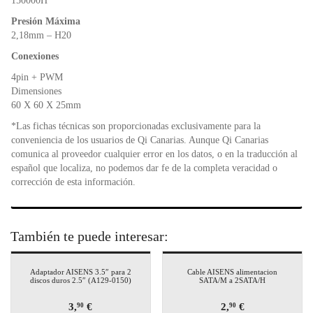
150000H
Presión Máxima
2,18mm – H20
Conexiones
4pin + PWM
Dimensiones
60 X 60 X 25mm
*Las fichas técnicas son proporcionadas exclusivamente para la
conveniencia de los usuarios de Qi Canarias. Aunque Qi Canarias
comunica al proveedor cualquier error en los datos, o en la traducción al
español que localiza, no podemos dar fe de la completa veracidad o
corrección de esta información.
También te puede interesar:
Adaptador AISENS 3.5″ para 2
Cable AISENS alimentacion
discos duros 2.5″ (A129-0150)
SATA/M a 2SATA/H
3,
€
2,
€
90
90