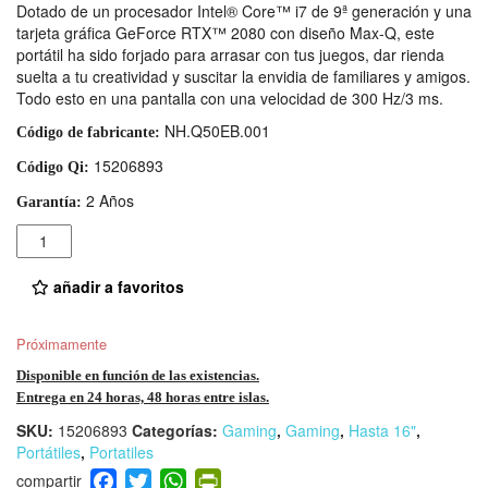
Dotado de un procesador Intel® Core™ i7 de 9ª generación y una
tarjeta gráfica GeForce RTX™ 2080 con diseño Max-Q, este
portátil ha sido forjado para arrasar con tus juegos, dar rienda
suelta a tu creatividad y suscitar la envidia de familiares y amigos.
Todo esto en una pantalla con una velocidad de 300 Hz/3 ms.
NH.Q50EB.001
Código de fabricante:
15206893
Código Qi:
2 Años
Garantía:
Cantidad
añadir a favoritos
Próximamente
Disponible en función de las existencias.
Entrega en 24 horas, 48 horas entre islas.
SKU:
15206893
Categorías:
Gaming
,
Gaming
,
Hasta 16"
,
Portátiles
,
Portatiles
F
T
W
Pr