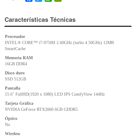
a
wi
h
in
c
tt
at
tF
e
er
s
ri
Características Técnicas
b
A
e
o
p
n
Procesador
o
p
dl
INTEL® CORE™ i7-9750H 2.60GHz (turbo 4.50GHz) 12MB
k
y
SmartCache
Memoria RAM
16GB DDR4
Disco duro
SSD 512GB
Pantalla
15.6″ FullHD(1920 x 1080) LED IPS ComfyView 144Hz
Tarjeta Gráfica
NVIDIA GeForce RTX2060 6GB GDDR5
Óptico
No
Wireless