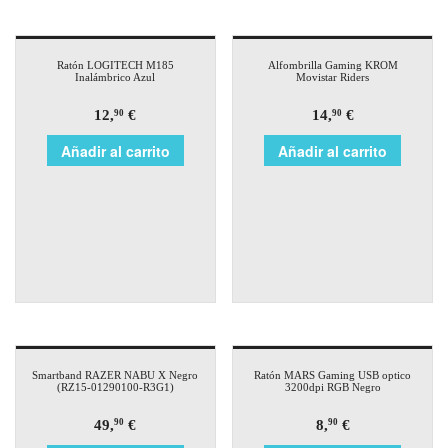
Ratón LOGITECH M185
Alfombrilla Gaming KROM
Inalámbrico Azul
Movistar Riders
12,
€
14,
€
90
90
Añadir al carrito
Añadir al carrito
Smartband RAZER NABU X Negro
Ratón MARS Gaming USB optico
(RZ15-01290100-R3G1)
3200dpi RGB Negro
49,
€
8,
€
90
90