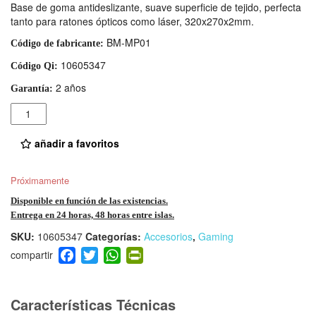
Base de goma antideslizante, suave superficie de tejido, perfecta
tanto para ratones ópticos como láser, 320x270x2mm.
BM-MP01
Código de fabricante:
10605347
Código Qi:
2 años
Garantía:
Cantidad
añadir a favoritos
Próximamente
Disponible en función de las existencias.
Entrega en 24 horas, 48 horas entre islas.
SKU:
10605347
Categorías:
Accesorios
,
Gaming
F
T
W
Pr
a
wi
h
in
c
tt
at
tF
e
er
s
ri
Características Técnicas