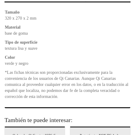
b
A
e
o
p
n
Tamaño
o
p
dl
320 x 270 x 2 mm
k
y
Material
base de goma
Tipo de superficie
textura lisa y suave
Color
verde y negro
*Las fichas técnicas son proporcionadas exclusivamente para la
conveniencia de los usuarios de Qi Canarias. Aunque Qi Canarias
comunica al proveedor cualquier error en los datos, o en la traducción al
español que localiza, no podemos dar fe de la completa veracidad o
corrección de esta información.
También te puede interesar: