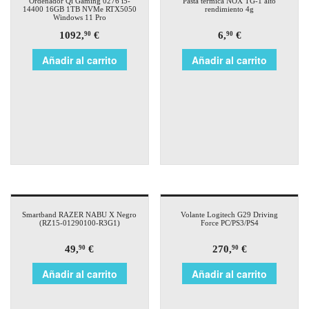
Ordenador Qi Gaming 0276 i5-
Pasta térmica NOX TG-1 alto
14400 16GB 1TB NVMe RTX5050
rendimiento 4g
Windows 11 Pro
1092,
€
6,
€
90
90
Añadir al carrito
Añadir al carrito
Smartband RAZER NABU X Negro
Volante Logitech G29 Driving
(RZ15-01290100-R3G1)
Force PC/PS3/PS4
49,
€
270,
€
90
90
Añadir al carrito
Añadir al carrito