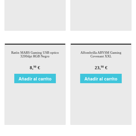
Ratón MARS Gaming USB optico
Alfombrilla ABYSM Gaming
3200dpi RGB Negro
Covenant XXL
8,
€
23,
€
90
90
Añadir al carrito
Añadir al carrito