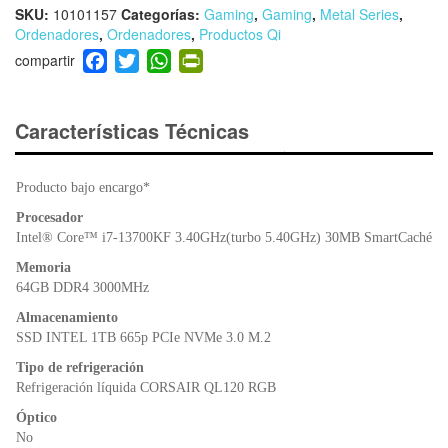
SKU:
10101157
Categorías:
Gaming
,
Gaming
,
Metal Series
,
Ordenadores
,
Ordenadores
,
Productos Qi
F
T
W
Pr
a
wi
h
in
c
tt
at
tF
e
er
s
ri
Características Técnicas
b
A
e
o
p
n
Producto bajo encargo*
o
p
dl
k
y
Procesador
Intel® Core™ i7-13700KF 3.40GHz(turbo 5.40GHz) 30MB SmartCaché
Memoria
64GB DDR4 3000MHz
Almacenamiento
SSD INTEL 1TB 665p PCIe NVMe 3.0 M.2
Tipo de refrigeración
Refrigeración líquida CORSAIR QL120 RGB
Óptico
No