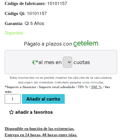
10101157
Código de fabricante:
10101157
Código Qi:
Qi 5 Años
Garantía:
Disponible
Págalo a plazos con
€*
al mes en
cuotas
Estos momentos no es posible mostrar los cálculos de la calculadora,
disculpen las molestias. Inténtelo pasados unos minutos.
Ver
*Importe a financiar
/
Importe total adeudado
/
TIN
%
/
TAE
%
/
más
Cantidad
Añadir al carrito
añadir a favoritos
Disponible en función de las existencias.
Entrega en 24 horas, 48 horas entre islas.