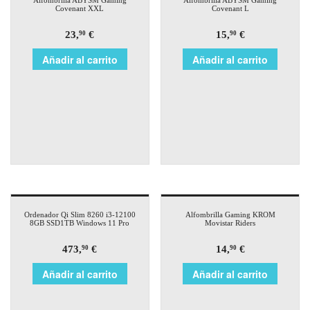
Alfombrilla ABYSM Gaming
Alfombrilla ABYSM Gaming
Covenant XXL
Covenant L
23,
€
15,
€
90
90
Añadir al carrito
Añadir al carrito
Ordenador Qi Slim 8260 i3-12100
Alfombrilla Gaming KROM
8GB SSD1TB Windows 11 Pro
Movistar Riders
473,
€
14,
€
90
90
Añadir al carrito
Añadir al carrito