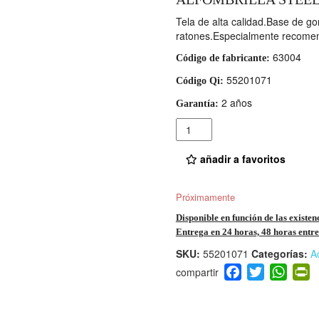
Tela de alta calidad.Base de g
ratones.Especialmente recomen
63004
Código de fabricante:
55201071
Código Qi:
2 años
Garantía:
Cantidad
añadir a favoritos
Próximamente
Disponible en función de las existen
Entrega en 24 horas, 48 horas entre 
SKU:
55201071
Categorías:
A
F
T
W
P
a
wi
h
i
c
tt
at
t