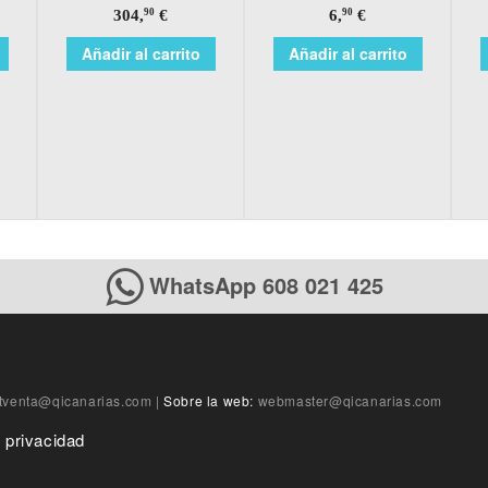
304,
€
6,
€
90
90
Añadir al carrito
Añadir al carrito
WhatsApp 608 021 425
tventa@qicanarias.com
|
Sobre la web:
webmaster@qicanarias.com
e privacidad