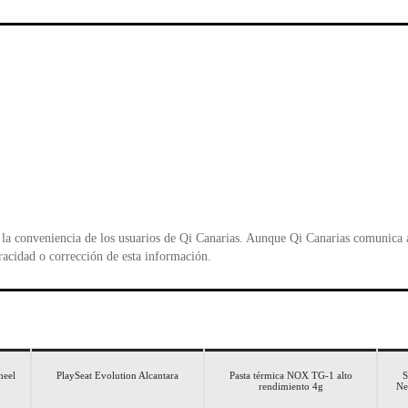
e
er
s
ri
b
A
e
o
p
n
o
p
d
k
y
la conveniencia de los usuarios de Qi Canarias. Aunque Qi Canarias comunica al
racidad o corrección de esta información.
eel
PlaySeat Evolution Alcantara
Pasta térmica NOX TG-1 alto
rendimiento 4g
Ne