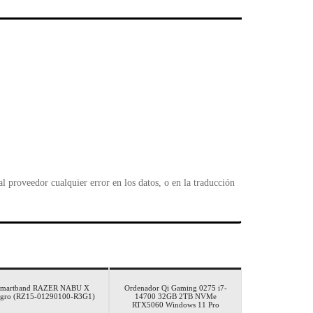
l
 proveedor cualquier error en los datos, o en la traducción
Smartband RAZER NABU X
Ordenador Qi Gaming 0275 i7-
gro (RZ15-01290100-R3G1)
14700 32GB 2TB NVMe
RTX5060 Windows 11 Pro