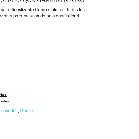
oma antideslizante.Compatible con todos los
dable para mouses de baja sensibilidad.
cias.
islas.
ccesorios
,
Gaming
r
n
F