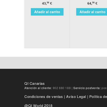
43,
€
64,
€
90
90
Añadir al carrito
Añadir al carrito
QI Canarias
Atención al cliente:
902 880 188
|
Servicio postventa:
pos
Condiciones de ventas
|
Aviso Legal
|
Política d
@QI World 2018