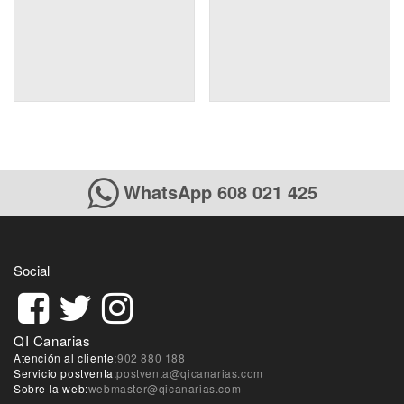
WhatsApp 608 021 425
Social
QI Canarias
Atención al cliente:
902 880 188
Servicio postventa:
postventa@qicanarias.com
Sobre la web:
webmaster@qicanarias.com