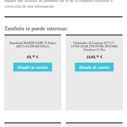
español que localiza, no podemos dar fe de la completa veracidad o
corrección de esta información.
También te puede interesar:
Smartband RAZER NABU X Negro
Ordenador Qi Gaming 0275 i7-
(RZ15-01290100-R3G1)
14700 32GB 2TB NVMe RTX5060
Windows 11 Pro
49,
€
1649,
€
90
90
Añadir al carrito
Añadir al carrito