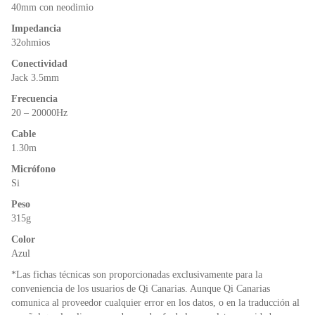
o
p
dl
40mm con neodimio
k
y
Impedancia
32ohmios
Conectividad
Jack 3.5mm
Frecuencia
20 – 20000Hz
Cable
1.30m
Micrófono
Si
Peso
315g
Color
Azul
*Las fichas técnicas son proporcionadas exclusivamente para la
conveniencia de los usuarios de Qi Canarias. Aunque Qi Canarias
comunica al proveedor cualquier error en los datos, o en la traducción al