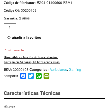
RZ04-01400600-R3M1
Código de fabricante:
30200103
Código Qi:
2 años
Garantía:
Cantidad
añadir a favoritos
Próximamente
Disponible en función de las existencias.
Entrega en 24 horas, 48 horas entre islas.
SKU:
30200103
Categorías:
Auriculares
,
Gaming
F
T
W
Pr
a
wi
h
in
c
tt
at
tF
e
er
s
ri
Características Técnicas
b
A
e
o
p
n
Altavoz