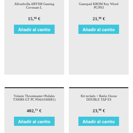
Alfombrilla ABYSM Gaming
Gamepad KROM Key Wired
Covenant L
PC/PS3
15,
€
21,
€
90
90
Añadir al carrito
Añadir al carrito
Volante Thrustmaster+Pedales
Kit teclado + Ratón Ozone
T300RS GT PC PS4(4160681)
DOUBLE TAP ES
402,
€
23,
€
11
90
Añadir al carrito
Añadir al carrito